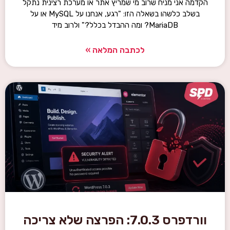
הקדמה אני מניח שרוב מי שמריץ אתר או מערכת רצינית נתקל
בשלב כלשהו בשאלה הזו: "רגע, אנחנו על MySQL או על
MariaDB? ומה ההבדל בכלל?" ולרוב מיד
לכתבה המלאה »
וורדפרס 7.0.3: הפרצה שלא צריכה