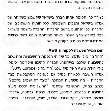
באינטרנט.ומעניקות שירותים גם במדינות שבהן הן אינן רשומות
כחברות פעילות.
לצורך כך, הקימה אמזון חברה בישראל שתשמש כשלוחה של
אמזון בישראל ותנפיק חשבוניות ללקוחותיה הישראלים של
החברה. לפי הנתונים ברשם החברות, החברה נרשמה בישראל
כבר בחודש מרץ השנה, לאחר פתיחתה הוגש דיווח לרשות
המסים ונפתח לה תיק כעוסק מורשה.
תוכן המייל שנשלח ללקוחות AWS:
"החל מ1 ביולי 2018, כל שירותי הנפקת החשבוניות והתשלום
בחשבונות שלכם באירופה, המזרח התיכון ואפריקה יסופקו
בידי יחידת AWS האירופית שלנו (הידועה כ-AWS Europe)".
אמזון השיבה לכאורה במייל גם לשאלה המתבקשת מצד
החברות – מה משמעות המהלך. "כיצד זה ישפיע עליכם?",
נכתב במייל, והתשובה שניתנה: "החשבוניות יכללו מע"מ
בחשבונות בבלגיה, דנמרק, פינלנד, צרפת, גרמניה, אירלנד,
ישראל, איטליה, לוקסמבורג, הולנד, פולין, פורטוגל , ספרד,
שוודיה, שווייץ ואנגליה.