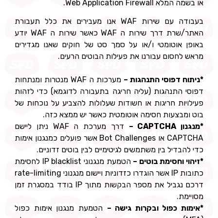
או בשמה המלא Web Application Firewall.
בעבודה עם שירות WAF אנו מעבירים את כלל תעבורת
האתר/שרת דרך שירות ה WAF כאשר שירות ה WAF יודע
באופן אוטומטי ו/או על סמך סט של חוקים שאנו מגדירים
מראש לחסום עבורנו את פעילות הבוטים הרעים.
*ניתוח דפוסי התנהגות –
מערכות ה WAF מנטרות ומנתחות
דפוסי התנהגות (עליה חריגה בתעבורה לדוגמא) כדי לזהות
פעילויות חריגות או חשודות שעלולות להצביע על נוכחות של
בוט ומבצעות חסימה אוטומטית כאשר יש ממצא כזה.
*מנגנון CAPTCHA –
דרך מערכת ה WAF ניתן ליישם
CAPTCHA או Bot Challenges אשר פועלים כמנגנון אימות
כדי להבדיל בין משתמשים לגיטימיים לבין בוטים זדוניים.
*זיהוי וחסימת בוטים –
הטמעת מנגנוני IP blacklist לחסימת
כתובות IP אשר הוגדרו כזדוניות ויישום מנגנוני rate-limiting
דרכם נגביל את מספר הבקשות מתוך IP בודד במסגרת זמן
מסויימת.
*אימות כפול ובקרות גישה –
הטמעת מנגנון אימות כפול