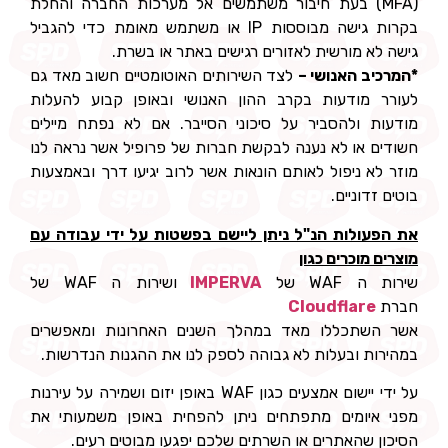
(MFA) בעת חיבור משתמשים אל מערכות החברה והחלת
בקרות גישה מבוססות IP או משתמש מאומת כדי להגביל
גישה לא מורשית לאזורים רגישים באתר או בשרת.
*המרכיב האנושי –
לצד השירותים האוטומטיים חשוב מאד גם
לעורר מודעות בקרב ההון האנושי ובאופן קבוע להעלות
מודעות ולהסביר על סיכוני הסייבר. אם לא נפתח מיילים
חשודים או לא נענה לבקשת חברות של פרופיל אשר נראה לנו
מוזר לא ניפול לאותם הונאות אשר לרוב יגיעו דרך ובאמצעות
בוטים זדוניים.
את הפעולות הנ"ל ניתן ליישם בפשטות על ידי עבודה עם
מוצרים מוכרים כגון
שירות ה WAF של
IMPERVA
ושירות ה WAF של
חברת
Cloudflare
אשר השתכללו מאד במהלך השנים האחרונות ומאפשרים
במהירות ובעלות לא גבוהה לספק לנו את ההגנות הנדרשות.
על ידי יישום אמצעים כגון WAF באופן יזום ושמירה על עירנות
מפני איומים מתפתחים ניתן להפחית באופן משמעותי את
הסיכון שהאתרים או השרתים שלכם יפגעו מבוטים רעים.