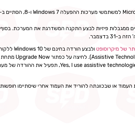
ם ממגבלות פיזיות לבצע התקנה המשדרגת את המערכת. בסוף 
ר של מיקרוסופט
ולבצע הורדה בחינם של dows 10
הזקוקים לטכנולוגיות עזר כדי להשתמש במחשב (nologies
Yes, I use assistive technologies and I am ready for my upgrade to Windows 10, תפעיל את ההו
עמוד או שבכוונתה להוריד את העמוד אחרי שיסתיימו חופשות