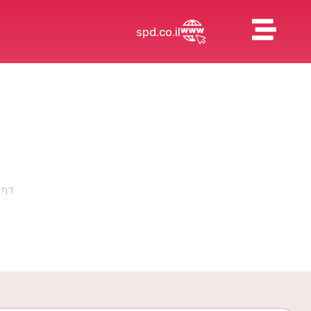
spd.co.il
הידעתם? עדיין ניתן
דף 