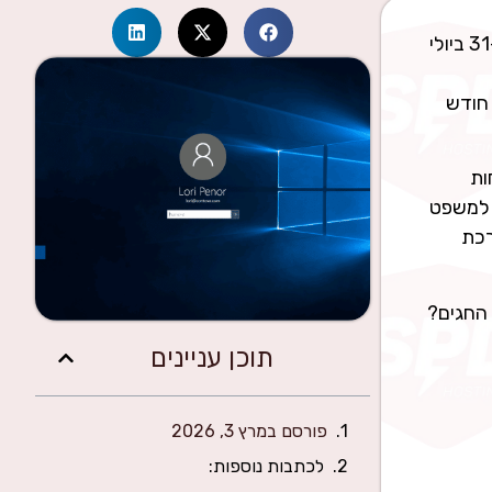
כידוע, השדרוג החינמי ל-Windows 10 שאיפשרה Microsoft למשתמשי מערכות ההפעלה Windows 7 ו-8, הסתיים ב-31 ביולי
חודש
Win ללקוחות
Assistive Tech). לחיצה על כפתור Upgrade Now מתחת למשפט
רדה של מערכת
 החגים?
תוכן עניינים
פורסם במרץ 3, 2026
לכתבות נוספות: