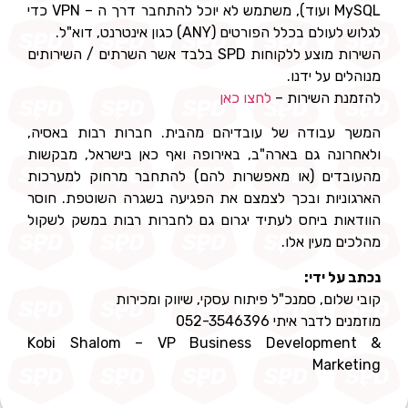
MySQL ועוד), משתמש לא יוכל להתחבר דרך ה – VPN כדי
לגלוש לעולם בכלל הפורטים (ANY) כגון אינטרנט, דוא"ל.
השירות מוצע ללקוחות SPD בלבד אשר השרתים / השירותים
מנוהלים על ידנו.
להזמנת השירות –
לחצו כאן
המשך עבודה של עובדיהם מהבית. חברות רבות באסיה,
ולאחרונה גם בארה"ב, באירופה ואף כאן בישראל, מבקשות
מהעובדים (או מאפשרות להם) להתחבר מרחוק למערכות
הארגוניות ובכך לצמצם את הפגיעה בשגרה השוטפת. חוסר
הוודאות ביחס לעתיד יגרום גם לחברות רבות במשק לשקול
מהלכים מעין אלו.
נכתב על ידי:
קובי שלום, סמנכ"ל פיתוח עסקי, שיווק ומכירות
מוזמנים לדבר איתי 052-3546396
Kobi Shalom – VP Business Development &
Marketing