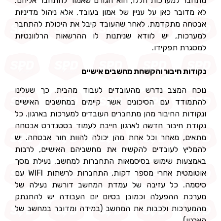
מתחבר למערכות הללו, הוא הגורם שאמור להתחבר אליהם.
לא מדובר כאן על עניין של אמון בעובד, אלא ניהול מדיניות
אבטחה מתקדמת. לאחר שהעובד קיבל את היכולת להתחבר
למערכות, יש לוודא שניתנות לו ההרשאות הרלוונטיות
למסגרת תפקידו.
נקודות חיבור והקשחת מחשבים אישיים
נוכח המצב נדרש מהעובדים לעבוד מהבית, כך שעלינו
להתמודד עם הסיכונים אשר קיימים במחשבים האישיים
ונקודות החיבור מהן מתחברים העובדים למערכות בארגון. כל
נקודת חיבור חדשה לארגון חייבת לעמוד בסטנדרט אבטחה
מתאים, מאחר וכל אחת מהן יכולה להוות חור אבטחה. יש
להמליץ לעובדים להקשיח את מחשביהם האישיים, לרבות
באמצעות שימוש בסיסמאות התחברות למחשב, נעילת מסך
אוטומטית אחרי מספר דקות, התחברות לרשתות WIFI עם
סיסמה. כל עזיבה של עמדת המחשב דורשת נעילה של
מערכת ההפעלה וכמובן בסיום יום העבודה יש להתנתק
מהמערכות ולכבות את המחשב (במידה ומדובר במחשב של
הארגון).