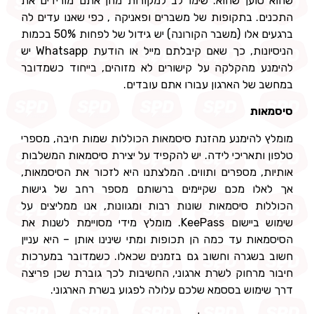
שהוא טוען שהוא. שימו לב למקורות מהן אתם מורידים את
התכנים. בתקופות של משברים ופאניקה , כפי שאנו עדים לה
ברגעים אלו (משבר הקורונה) יש גידול של לפחות 50% בכמות
הניסיונות, כך שאם קיבלתם מייל או הודעת Whatsapp יש
להימנע מהקלקה על קישורים לא מזוהים, בייחוד כשמדובר
במחשב של הארגון עבורו אתם עובדים.
סיסמאות
מומלץ להימנע מהזנת סיסמאות הכוללות שמות חיבה, מספרי
טלפון ותאריכי לידה. יש להקפיד על יצירת סיסמאות המשלבות
אותיות, מספרים ותווים. המלצתנו היא לזכור את הסיסמאות,
אך לאלו מכם שקיימים ברשותם מספר רחב של גישות
הכוללות סיסמאות שונות רבות ומגוונות, אנו ממליצים על
שימוש ביישום KeePass. מומלץ מידי מסויימת לשנות את
הסיסמאות עד כמה הן תכופות ומתי שינינו אותן – היא עניין
חשוב בשגרה וחשוב גם בזמנים שכאלו. כשמדובר במערכות
חיבור מרחוק לשרת ארגוני, החשיבות לכך גוברת שכן פריצה
דרך שימוש בססמא שלכם עלולה לפגוע בשרת הארגוני.