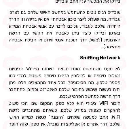
בידקו את המכשיר עליו אתם עובדים
עובדים רבים נוטים להשתמש במחשב האישי שלהם גם לצרכי
עבודה, מה שעלול לייצר סיכון אבטחתי. אם אין ברירה וזו הדרך
היחידה שלכם לעבוד, עליכם לדבר עם אנשי אבטחת המידע
בארגון ובידקו כיצד ניתן לאבטח את הקשר עם הרשת
הארגונית (למשל, דרך תוכנת אנטי ווירוס או חבילת אבטחה
מתאימה)..
Sniffing Network
לא מעט משתמשים מותירים את רשתות ה-Wifi הביתיות
נטולות סיסמה או לחילופין מזינים סיסמה פשוטה למדי כמו
מספר טלפון. מה הסיכונים? בכל אחד מהמצבים הללו ניתן
יהיה לעשות שימוש בחיבור שלכם לאינטרנט וכמובן להתחבר
דרך הרשת למחשב הפרטי שלכם.
חיבור WIFI ציבורי הוא ללא ספק המקום שבו הכי פשוט
להאקרים לצפות במידע שלכם. כשאתם מתחברים לרשת
WIFI, אתם למעשה שולחים "הזמנה" לגשת למידע האישי
שלכם דרך אתרים או אפליקציות מובייל. אין ספק, שזה הופך