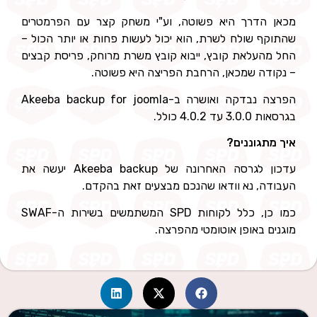
דרך היא פשוטה, וע"י משחק קצר עם הפרמטרים
שולח לשרת, הוא יכול לעשות פחות או יותר הכול –
לאת קובץ, ייבוא קובץ משרת מרוחק, פריסת קבצים
 שמכאן, הרחבת הפריצה היא פשוטה.
הפרצה נבדקה ואושרה ב-Akeeba backup for joomla
 כולל.
וננים?
עדכון לגרסה האחרונה של Akeeba backup יעשה את
 נא וודאו שהנכם מבצעים זאת בהקדם.
כמו כן, כלל לקוחות SPD המשתמשים בשירות ה-SWAF
באופן אוטומטי מהפרצה.