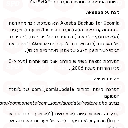
פריצה הנחסמים במערכת ה-SWAF שלנו.
Ak
Akeeba Backup for Joomla היא מערכת גיבוי מתקדמת
המתממשקת באופן מלא למערכת Joomla ויודעת לבצע גיבוי
 חלקי של האתר) במספר רב של פורמטים, למספר רב
של מערכות (לדוגמא, ניתן לבקש מה-Akeeba להעביר את
-S3 של אמזון לאחר סיום הגיבוי).
המערכת נמצאת בשימוש מורחב אצל בוני אתרים (מעל ל-8
דות משנת 2006).
פריצה
הפרצה קיימת במודול com_joomlaupdate של ג'ומלה
administrator/components/com_joomlaupdate/restore.php
ה מאפשר גישה לא מורשית (ללא צורך בהזדהות או
log) מרחוק וללא בדיקה כלשהי של מערכות האבטחה של