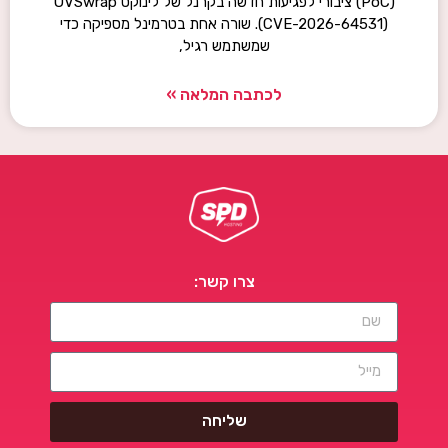
(PoC) ציבורי לפגיעות חדשה בקרנל של לינוקס OVSwrap
(CVE-2026-64531). שורה אחת בטרמינל מספיקה כדי
שמשתמש רגיל,
לכתבה המלאה »
צרו קשר:
שליחה