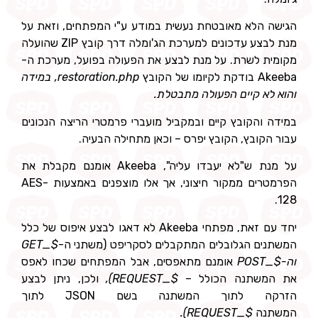
לא מאובטחת נעשית במודע ע"י המפתחים, וזאת על
מנת לבצע עדכונים למערכת הג'ומלה דרך קובץ ZIP שהועלה
לשרת. על מנת לבצע את הפעולה בפועל, מערכת ה-
קובץ
restoration.php, במידה
 קיים הפעולה מתבטלת.
הקובץ קיים ובמקביל מועברי פרמטרי הריצה הנכונים
ובץ, הקובץ יפרס – וכאן מתחילה הבעיה.
על מנת ש"לא יעבדו עליה", Akeeba אומנם מקבלת את
הפרמטרים ממקור חיצוני, אך אלו מוצפנים באמצעות AES-
יחד עם זאת, מפתחי Akeeba לא דאגו לבצע איפוס של כלל
 הגלובלים המתקבלים לסקריפט (משתני ה-
$_GET
אומנם מתאפסים, אבל המפתחים שכחו לאפס
תנה הכולל –
$_REQUEST),
ולכן, ניתן לבצע
הזרקה לתוך המשתנה בשם JSON לתוך
ה
$_REQUEST).