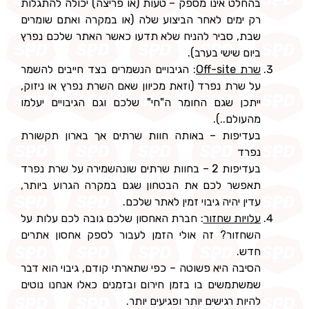
בהחלט אינו מספק – טעות (או פריצה) יכולה להתגלות
רק ימים לאחר הביצוע שלה (או במקרה ואתם שומרים
שבת, סביר להניח שלא תדעו כאשר האתר שלכם נפרץ
ביום שישי בערב).
שרת Off-site
: הגיבויים הנשמרים בצד חייבים להשמר
על שרת נפרד (וזאת מכיוון שאם השרת נפרץ או ניזוק,
ייתכן שגם החומר ה"חי" שלכם וגם הגיבויים יעלמו
מהעולם..).
בעדיפות – באותה חוות שרתים אך בארון תקשורת
נפרד
בעדיפות 2 – בחוות שרתים שונהשמירה על שרת נפרד
תאפשר לכם את הבטחון שגם במקרה הגרוע ביותר,
עדין יהיה גיבוי זמין לאתר שלכם.
עלויות שחזור
: חברת האחסון שלכם גובה לכם עלות על
השחזור? זה אולי הזמן לעבור לספק אחסון אתרים
חדש.
הסיבה היא פשוטה – כפי שתארתי קודם, גיבוי הוא דבר
שמשתמשים בו בזמן חירום ובזמנים כאלו אנחנו נוטים
להיות רגישים יותר ופגיעים יותר.