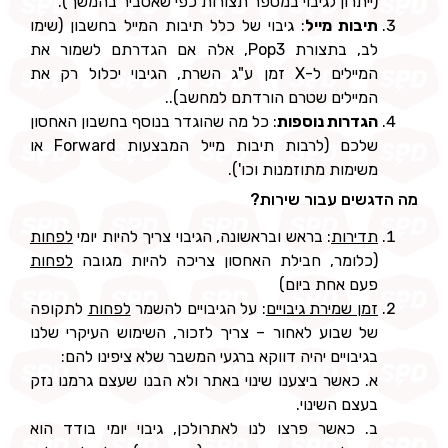
(ייתרון לגיבוי במספר תצורות כפי שאסביר בהמשך).
תיבות מייל
: גיבוי של כלל תיבות המייל בחשבון (שימו
לב, בתצורת Pop3, אלה אם הגדרתם לשמור את
המיילים ל-X זמן ע"ג השרת, הגיבוי יכלול רק את
המיילים שטרם הורדתם למחשב)..
הגדרות נוספות
: כל מה שהוגדר בנוסף בחשבון האחסון
שלכם (לרבות תיבות מייל המבצעות Forward או
משימות מתוזמנות וכו').
מה הדגשים עבור שירות?
תדירות
: בראש ובראשונה, הגיבוי צריך להיות יומי
לפחות
(כלומר, חבילת האחסון צריכה להיות מגובה
לפחות
פעם אחת ביום)
זמן שמירת גיבויים
: על הגיבויים להשמר
לפחות
לתקופה
של שבוע לאחור – צריך לזכור, השימוש העיקרי שלנו
בגיבויים יהיה דווקא ברגעי המשבר שלא ציפינו להם:
א. כאשר ביצענו שינוי באתר ולא הבנו שעצם גרמנו נזק
בעצם השינוי.
ב. כאשר פרצו לנו לאתרולכן, גיבוי יומי בודד הוא