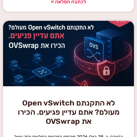
לכתבה המלאה »
לא התקנתם Open vSwitch
מעולם? אתם עדיין פגיעים. הכירו
את OVSwrap
בקצרה: ב-28 ביולי 2026 פורסמו הפרטים המלאים וקוד ניצול