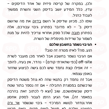
ולכן, במקרה של קריסה פיזית של אחד הדיסקים –
עדין, כלל המידע יושב בדיסק השני והשרת ממשיך
לעבוד כרגיל.
שימו לב, מכיוון שדיסק א' רושם
בדיוק
את מה שרושם
דיסק ב' – לא מדובר בפתרון גיבוי עבורכם, אלה
בפתרון
חובה
שלכל ספק אחראי צריכיך להיות על מנת
לשמור על שרידות מינימלית של השרת.
הגיבוי נשמר בחשבון שלכם
רגע, מה? לאיזו מטרה זה טוב?
אם הגיבוי נשמר בחשבון אבל לאחר מכן מועבר לשרת
off-site (כפי שתארתי קודם) – נהדר, אין בעיה, להפך
– זה אפילו קצת נחמד שיש לכם גישה לביצוע שחזור
באופן עצמאי.
אבל זה נחמד רק בתנאי שזה לא גוזל משטח הדיסק
שרכשתם במסגרת החבילה – אם זה נספר בתור שטח
דיסק שבשימושכם, שוב (יוצא לי לכתוב זאת בהרבה
במאמר זה), אולי הגיע הזמן לעבור לספק אחסון
אחר.ונחזור לנושא המרכזי – גיבוי שנשמר
אך ורק
בחשבון שלכם לא מועיל לשום מקום, וזאת מכיוון