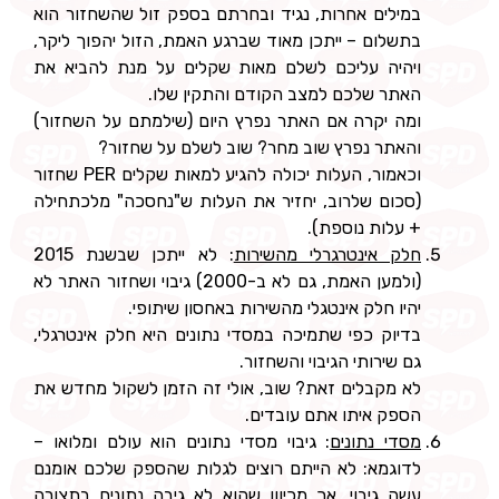
במילים אחרות, נגיד ובחרתם בספק זול שהשחזור הוא
בתשלום – ייתכן מאוד שברגע האמת, הזול יהפוך ליקר,
ויהיה עליכם לשלם מאות שקלים על מנת להביא את
האתר שלכם למצב הקודם והתקין שלו.
ומה יקרה אם האתר נפרץ היום (שילמתם על השחזור)
והאתר נפרץ שוב מחר? שוב לשלם על שחזור?
וכאמור, העלות יכולה להגיע למאות שקלים PER שחזור
(סכום שלרוב, יחזיר את העלות ש"נחסכה" מלכתחילה
+ עלות נוספת).
חלק אינטרגרלי מהשירות
: לא ייתכן שבשנת 2015
(ולמען האמת, גם לא ב-2000) גיבוי ושחזור האתר לא
יהיו חלק אינטגלי מהשירות באחסון שיתופי.
בדיוק כפי שתמיכה במסדי נתונים היא חלק אינטרגלי,
גם שירותי הגיבוי והשחזור.
לא מקבלים זאת? שוב, אולי זה הזמן לשקול מחדש את
הספק איתו אתם עובדים.
מסדי נתונים
: גיבוי מסדי נתונים הוא עולם ומלואו –
לדוגמא: לא הייתם רוצים לגלות שהספק שלכם אומנם
עשה גיבוי, אך מכיוון שהוא לא גיבה נתונים בתצורה