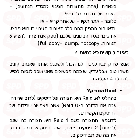
בינארית (אחת מתצורות הגיבוי למסדי הנתונים) –
האתר שלכם חזר בג'בריש?
כלומר – אתר תקין – יש, אתר קריא – אין.
וודאו מול הספק מהם כלל תצורות הגיבוי בו הוא מבצע
את גיבוי מסד הנתונים שלכם (ספק אמין צריך להציע 3
תצורות: dump, hotcopy ו-full copy).
לאיזה לוקשים לא להאמין?
אנשי שיווק ינסו למכור לנו הכול ולשכנע אותנו שאנחנו קונים
משהו טוב, אבל עדין, יש כמה מכשולים שאני אוכל לנסות לסייע
לכם לדלג מעליהם:
Raid מספיק?
בהחלט לא, Raid היא תצורה של דיסקים (לרוב שרידה,
אלה אם מדובר ב-Raid 0) אשר מאפשר שרידות של
הדיסקים הקשיחים.
לדוגמא, התצורה בשם Raid 1 היא תצורה בה ישנם
(לפחות) 2 דיסקים פיזים, כאשר דיסק א' כותב בדיוק
את מה שכותב דיסק ב'.