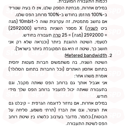
לכמות התעבורה המועברת.
במילים אחרות, מבחינת הספק שלנו, אין לו בעיה שנוריד
ב-100% מהזמן בחודש ב-100% מרוחב הפס שלנו.
אם נחשב מתמטית, זה עקרונית שווה ל-10mbit (מגה
ביט
לשניה
) X מספר השניות בחודש (2592000)
= 2592000 (מגה) = 25
טרה
תעבורה בחודש.
לטעמי, השיטה ההוגנת ביותר (וכנראה שלא רק אני
חושב כך, שיטה זו היא גם המקובלת ביותר בישראל).
:
Metered bandwidth
השיטה השניה, בה משתמשים חברות מעטות יחסית
בתחום אחסון האתרים (וכל החברות בתחום הסלולר)
אומרת משהו אחר:
אני אגביל אותך גם ברוחב הפס שאתה מקבל, וגם
בתעבורה שאתה יכול להעביר ברוחב הפס שלך מידי
חודש.
במילים אחרות, אם נחזור לדוגמה הגרפית – קיבלנו גם
את הצינור, וגם את הברז (תרתי משמע, סליחה על
הבוטות).כלומר, מדובר בערבוב כלשהו בין שיטת רוחב
הפס לשיטת התעבורה.