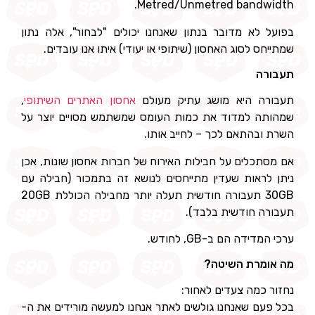
Metred/Unmetred bandwidth.
בפועל לא מדובר בנתון שאנחנו יכולים "לבחור", אלה נתון
שמתייחס לסוג האחסון (שיתופי או יעודי) איתו אנו עובדים.
תעבורה
תעבורה היא מושג עתיק מעולם
אחסון האתרים השיתופי
,
שמהותה למדוד את כמות העומס שמשתמש מסויים יוצר על
השרת ובהתאם לכך – לחייב אותו.
אם מסתכלים על חבילות האירוח של חברות אחסון שונות, אכן
ניתן לראות שעדין מתייחסים לנושא זה בתמכור (חבילה עם
30GB תעבורה חודשית תעלה יותר מחבילה הכוללת 20GB
תעבורה חודשית בלבד).
ערכי המדידה הם ב-GB, לחודש.
מה אומרת השיטה?
נחזור כמה צעדים לאחור:
בכל פעם שאנחנו גולשים לאתר אנחנו למעשה מורידים את ה-