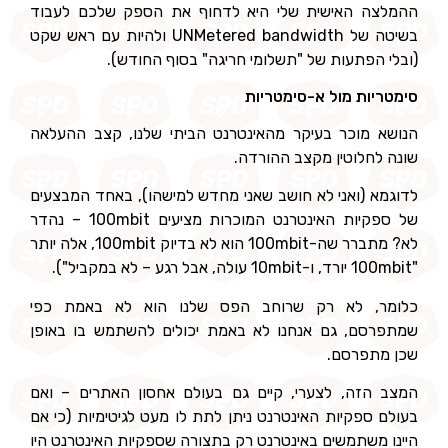
ההמלצה האישית שלי היא לדחוף את הספק שלכם לעבוד
בשיטה של UNMetered bandwidth ולהיות עם ראש שקט
(ובלי הפתעות של "תשלומי חריגה" בסוף החודש).
סימטריות מול א-סימטריות
הנושא מוכר בעיקר מהאינטרנט הביתי שלנו, קצב ההעלאה
שונה לחלוטין מקצב ההורדה.
לדוגמא (ואני לא חושב שאני מחדש למישהו), באחד המבצעים
של ספקיות האינטרנט המוכרות מציעים 100mbit – נהדר
לא? מתברר שה-100mbit הוא לא בדיוק 100mbit, אלה יותר
"100mbit יורד, ו-10mbit עולה, אבל רגע – לא במקביל").
כלומר, לא רק שרוחב הפס שלנו הוא לא באמת כפי
שמתפרסם, גם אנחנו לא באמת יכולים להשתמש בו באופן
שכן מתפרסם.
המצב הזה, לצערי, קיים גם בעולם אחסון האתרים – ואם
בעולם ספקיות האינטרנט ניתן לתת לו מעט לגיטימיות (כי אם
היינו משתמשים באינטרנט רק בתצורה שספקיות האינטרנט היו