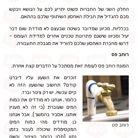
החלק השני של החברות פשוט יתריע לכם על הנושא ויבקש
מכם להגדיל את חבילת האחסון השיתופי שלכם בהתאם.
בכלליות, מכיוון שמדובר בשיטה שבעצם לא מודדת שום דבר
יעיל ומכיוון שישנם פתרונות טכניים אחרים למדידת העומס –
דרשו מחברת האחסון שלכם להוריד את מגבלת התעבורה.
רוחב פס
המונח רוחב פס לעומת זאת מסתכל על הדברים קצת אחרת.
זוכרים את השעון עליו דיברנו
קודם? תחשוב שהשעון הזה לא
קיים עכשיו, יש רק צינור וברז.
כלומר, אנחנו לא מודדים את כמות
המים שעוברת (כי זה לא מעניין
אותנו, אסביר בהמשך), אבל אנחנו
כן מודדים מהי כמות המים
רוחב פס
המקסימלית שיכולה לעבור בזמן
נתון (תלוי ברוחב הצינור, והאם