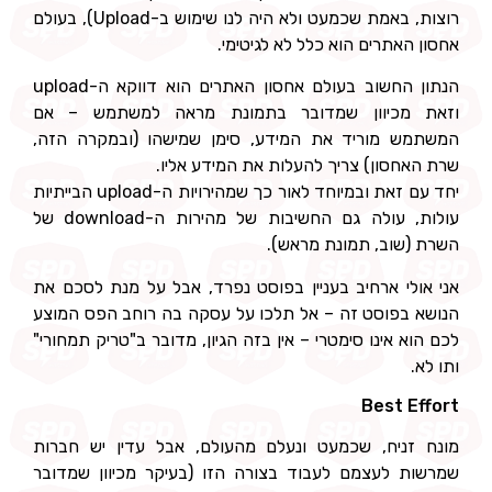
רוצות, באמת שכמעט ולא היה לנו שימוש ב-Upload), בעולם
אחסון האתרים הוא כלל לא לגיטימי.
הנתון החשוב בעולם אחסון האתרים הוא דווקא ה-upload
וזאת מכיוון שמדובר בתמונת מראה למשתמש – אם
המשתמש מוריד את המידע, סימן שמישהו (ובמקרה הזה,
שרת האחסון) צריך להעלות את המידע אליו.
יחד עם זאת ובמיוחד לאור כך שמהירויות ה-upload הבייתיות
עולות, עולה גם החשיבות של מהירות ה-download של
השרת (שוב, תמונת מראש).
אני אולי ארחיב בעניין בפוסט נפרד, אבל על מנת לסכם את
הנושא בפוסט זה – אל תלכו על עסקה בה רוחב הפס המוצע
לכם הוא אינו סימטרי – אין בזה הגיון, מדובר ב"טריק תמחורי"
ותו לא.
Best Effort
מונח זניח, שכמעט ונעלם מהעולם, אבל עדין יש חברות
שמרשות לעצמם לעבוד בצורה הזו (בעיקר מכיוון שמדובר