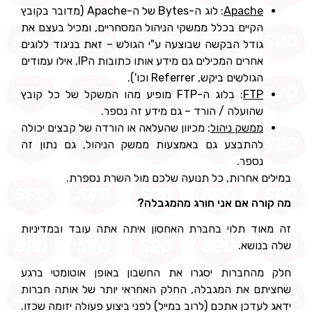
Apache
: לוג ה-Bytes של ה-Apache (מדובר בקובץ
הקיים בכלל ממשקי הניהול המסחריים, ומכיל בעצם את
גודל הבקשה שבוצעה ע"י הגולש – זאת בניגוד ללוגים
אחרים המכילים גם מידע אותו כתובות הIP, אילו עמודים
הגולשים ביקש, Referrer וכו').
FTP
: בלוג ה-FTP מופיע מהו המשקל של כל קובץ
שהועלה / הורד – גם מידע זה נספר.
ממשק ניהול
: מכיוון שהעלאה או הורדה של קבצים יכולה
להתבצע גם באמצעות ממשק הניהול, גם נתון זה
נספר.
במילים אחרות, כל תנועה שלכם מול השרת נספרת.
מה קורה אם אני חורג מהמגבלה?
זה מאוד תלוי בחברת האחסון איתה אתה עובד ובמדיניות
שלה בנושא.
חלק מהחברות יסגרו את החשבון באופן אוטומטי ברגע
שחציתם את המגבלה, החלק האחראי יותר של אותה חברות
ידאג לעדכן אתכם (לרוב במייל) לפני ביצוע פעולה יזומה שכזו.