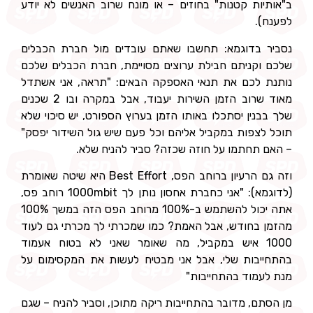
ב"אותיות קטנות" בחוזים – או מונח שרוב האנשים לא יודע
לפענח).
נסביר בדוגמא: תחשבו שאתם עובדים מול חברת הכבלים
שלכם וקניתם חבילת ערוצים מסויימת, חברת הכבלים שלכם
נותנת לכם את תנאי האספקה הבאים: "תראה, אני אשתדל
מאוד שרוב הזמן השירות יעבוד, אבל במקרה ובו 2 שכנים
שלך בבנין יסתכלו באותו הזמן בערוץ הספורט, יש סיכוי שלא
תוכל לצפות במקביל אליהם וכל פעם שיש גול השידור יפסק"
– האם תחתמו על חוזה שכזה? סביר להניח שלא.
וזה גם הרעיון ברוחב הפס, Best Effort היא שיטה שאומרת
(לדוגמא): "אני כחברת אחסון נותן לך 1000mbit רוחב פס,
אתה יכול להשתמש ב-100% מרוחב הפס הזה במשך 100%
מהזמן בחודש, אבל האמת? כמו שמכרתי לך מכרתי גם לעוד
1000 איש במקביל, מה שאומר שאני לא בטוח אעמוד
בהתחייבות שלי, אבל אני מבטיח לעשות את המקסימום על
מנת לעמוד בהתחייבות"
מן הסתם, מדובר בהתחייבות ריקה מתוכן, וסביר להניח – שגם