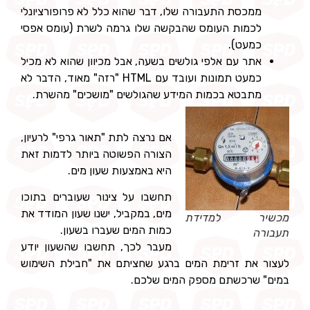
ממכסת התעבורה שלו, דבר שהוא כלל לא פרופורציונלי
לכמות העומס שהבקשה שלו גרמה לשרת (עומס אפסי
כמעט).
אתר עם אלפי גולשים בשעה, אבל מכיוון שהוא לא מכיל
כמעט תמונות ועובד עם HTML "רזה" מאוד, הדבר לא
מתבטא בכמות המידע שהגולשים "מושכים" מהשרת.
אם נרצה לתת "תאור גרפי" לרעיון,
הצורה הפשוטה ביותר לדמות זאת
היא באמצעות שעון מים.
תחשבו על צינור שעוברים בתוכו
מים, במקביל, ישנו שעון המודד את
מכשיר למדידת
כמות המים שעברו בשעון.
תעבורה
מעבר לכך, תחשבו שהשעון יודע
לעצור את זרימת המים ברגע שחציתם את "חבילת השימוש
במים" שרכשתם מספק המים שלכם.