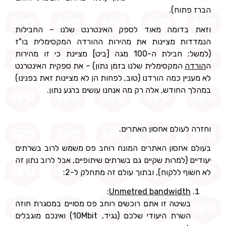
הברז פתוח).
וזאת בדומה מאוד לספק האינטרנט שלנו – החבילות
הנמדדות מציינות את מהירות ההורדה המקסימלית בו"ז
(למשל: חבילת ה-100 מגה [ביט] מציינת כי זו מהירות
ה
הורדה
המקסימלית שלנו בזמן נתון) – את ספקית האינטרנט
לא מעניין כמה הורדנו (טוב, לפחות הן לא מציינות זאת בפנינו)
במהלך החודש, אלה רק מה אנחנו עושים ברגע נתון.
וחזרה לעולם אחסון האתרים.
בעולם אחסון האתרים המונח רוחב פס משמש לרוב בשרתים
יעודיים (למרות שקיים גם בשרתים שיתופיים, אבל לרוב נתון זה
לא חשוף ללקוח), ובתוך עולם זה מתחלק ל-2:
:
Unmetred bandwidth
בשיטה זו אתם רוכשים רוחב פס מסויים במסגרת חוזה
השרת היעודי שלכם (נגיד, 10Mbit) ואינכם מוגבלים