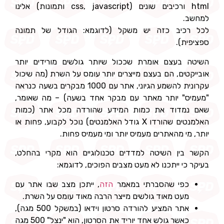
html ורכיבים שונים (css, javascript ותמונות) אלינו
למחשב.
לכל רכיב כזה יש משקל (לדוגמא: הגודל של תמונה
ספציפית).
השיטה בעצם אומרת שככול שיותר גולשים מורידים יותר
אובייקטים, הם בעצם מייצרים יותר עומס על השרת (מה שיכול
עקרונית להשמע הגיוני, אתר עם 1000 מבקרים בשעה כנראה
"מעמיס" יותר מאתר עם מבקר אחד בשעה) – מה שאומר,
שאם נמדוד את כמות המידע שהורדה מכל אתר (כמות
האלמנטים שהורדו X גודל האלמנטים) נוכל לקבוע, פחות או
יותר, מי מהאתרים מעמיס יותר ומי מעמיס פחות.
הקשר בין השיטה למדדים טכנולוגיים הוא מקרי בהחלט,
בעיקר כי ייתכנו לא מעט מצבים הפוכים, לדוגמא:
כפי שהסברתי במאמר
הזה
, ייתכן מצב שבו אתר עם
מעט מאוד גולשים מייצר הרבה מאוד עומס על השרת.
אתר המציע להורדה סרטון וידאו (במשקל 500 מגה),
כאשר גולש אחד יוריד את הסרטון, הוא "ינצל" 500 מגה