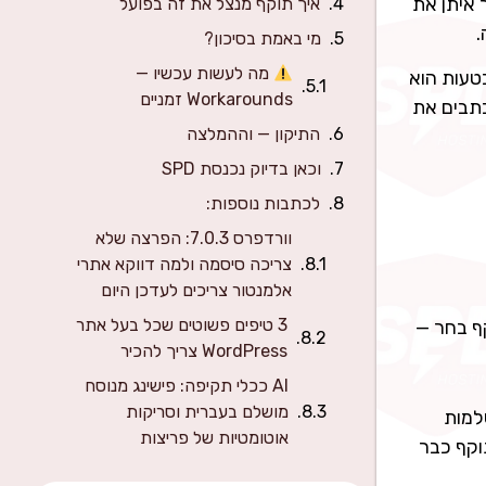
איתן את
איך תוקף מנצל את זה בפועל
מי באמת בסיכון?
מה לעשות עכשיו —
טעות הוא
Workarounds זמניים
כתבים את
התיקון — וההמלצה
וכאן בדיוק נכנסת SPD
לכתבות נוספות:
וורדפרס 7.0.3: הפרצה שלא
צריכה סיסמה ולמה דווקא אתרי
אלמנטור צריכים לעדכן היום
3 טיפים פשוטים שכל בעל אתר
נוח (ESP) כותב בתים שהתוקף בחר —
WordPress צריך להכיר
AI ככלי תקיפה: פישינג מנוסח
מושלם בעברית וסריקות
למות
אוטומטיות של פריצות
התוקף כבר