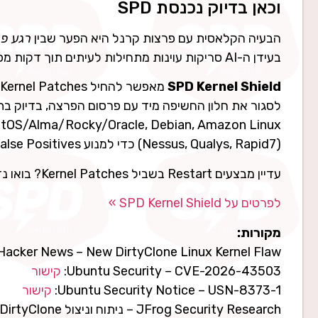
וכאן בדיוק נכנסת SPD
הבעיה הקלאסית עם פרצות קרנל היא הפער שבין
רגע פרס
בעידן ה-AI סריקות עוינות מתחילות לעיתים תוך דקות מפרסום החולשה — הרבה לפני שהספקתם לתזמן Restart.
SPD Kernel Shield
מאפשר להחיל Kernel Patches קריטיים
(Nessus, Qualys, Rapid7) כדי למנוע False Positives, ותומך ב-FIPS-140 וב-UEFI Secure Boot.
עדיין מבצעים Restart בשביל Kernel Patches? בואו נדבר.
לפרטים על SPD Kernel Shield »
מקורות:
Hacker News – New DirtyClone Linux Kernel Flaw:
Ubuntu Security – CVE-2026-43503:
קישור
Ubuntu Security Notice – USN-8373-1:
קישור
JFrog Security Research – ניתוח וניצול DirtyClone: