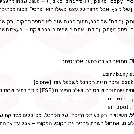
ו-
skb_shift()
— פשוט שכחו להעביר 
תק עבודה" של ספר, מתוך הבנה שזה לא הספר המקורי. רק שב
ליו פתק "עותק עבודה". אתם רושמים בו בלב שקט — ובעצם מש
.
ה-packet המשוכפל עובר דרך מנהרת IPsec מקומית שהתוקף שולט בה, ושלב הפע
קות הסיסמה.
הו.
ל.
השינוי חי רק בעותק הזיכרון של הקרנל, ולכן כלים לבדיקת ש
אותו, אין שובל בלוגים, ואתחול השרת מחזיר את הקובץ המקורי — אבל עד אז 