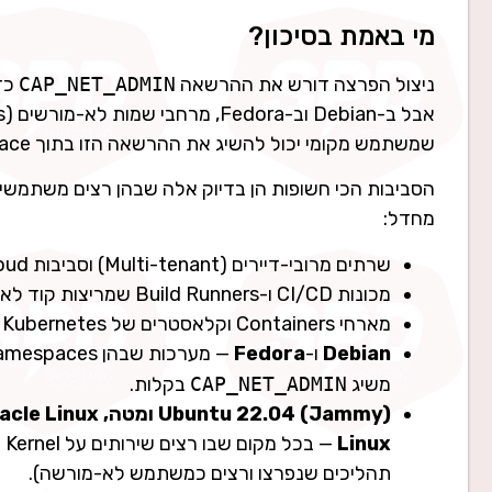
מי באמת בסיכון?
ניצול הפרצה דורש את ההרשאה
CAP_NET_ADMIN
שמשתמש מקומי יכול להשיג את ההרשאה הזו בתוך namespace חדש שהוא יוצר בעצמו.
מחדל:
שרתים מרובי-דיירים (Multi-tenant) וסביבות Shared Hosting / Cloud.
מכונות CI/CD ו-Build Runners שמריצות קוד לא-מהימן.
מארחי Containers וקלאסטרים של Kubernetes שבהם מותר ליצור namespaces.
Debian
ו-
Fedora
משיג
CAP_NET_ADMIN
בקלות.
Ubuntu 22.04 (Jammy) ומטה, RHEL / CentOS / AlmaLinux / Rocky / Oracle Linux
Linux
תהליכים שנפרצו ורצים כמשתמש לא-מורשה).