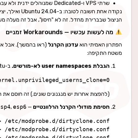
שרתי VPS ו-Dedicated שמנוהלים ידנית ולא עברו עדכון קרנל מאז מאי 2026.
הניצול שבברירת מחדל. זה לא "חיסון", אבל זה מעלה מ
מה לעשות עכשיו — Workarounds זמניים
הפתרון האמיתי הוא
עדכון הקרנל
(ראו בהמשך). אבל אם
משטח התקיפה:
הגבלת user namespaces לא-מורשים.
ב-Debian/Ubuntu אפשר להגדיר:
ernel.unprivileged_userns_clone=0
(להפצות אחרות יש מנגנונים שונים.) זה חוסם א
חסימת מודולי הקרנל הרלוונטיים
—
esp6
,
esp4
> /etc/modprobe.d/dirtyclone.conf