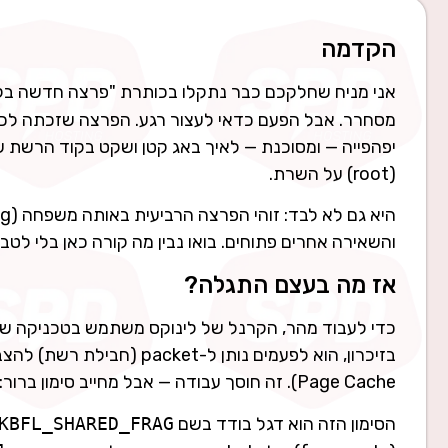
הקדמה
אני מניח שחלקכם כבר נתקלו בכותרת "פרצה חדשה בקר
מסחרר. אבל הפעם כדאי לעצור רגע. הפרצה שזכתה לכי
יפהפייה — ומסוכנת — לאיך באג קטן ושקט בקוד הרש
(root) על השרת.
והשאירה אחרים פתוחים. בואו נבין מה קורה כאן בלי לטבו
אז מה בעצם התגלה?
כדי לעבוד מהר, הקרנל של לינוקס משתמש בטכניקה 
בזיכרון, הוא לפעמים נותן ל
Page Cache). זה חוסך עבודה — אבל מחייב סימון ברור: "תיזהר, הזיכרון הזה משותף עם קובץ אמיתי, אסור לכתוב עליו במקום".
הסימון הזה הוא דגל בודד בשם
KBFL_SHARED_FRAG