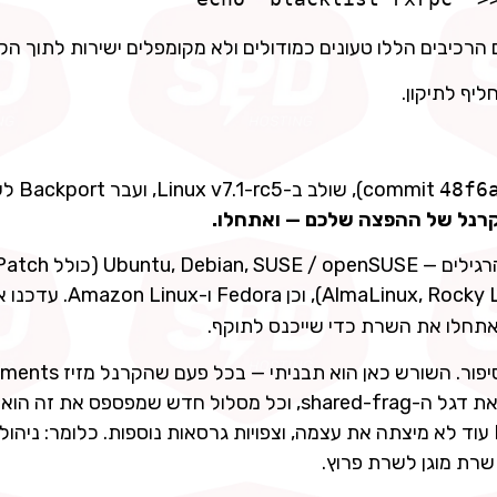
ם הרכיבים הללו טעונים כמודולים ולא מקומפלים ישירות לתוך הק
יף לתיקון.
48f6
), שולב ב-c5
קרנל של ההפצה שלכם — ואתחלו.
Red Hat (RHEL) והנגזרות שלה (ky Linux, Oracle Linux
ואתחלו את השרת כדי שייכנס לתוקף.
פוטנציאלי הבא. החוקרים מעריכים שמשפחת DirtyFrag עוד לא מיצתה את עצמה, וצפויות גרסאות נוספות. כלומר: נ
שרת מוגן לשרת פרוץ.