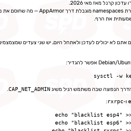
נקודה אחת חשובה לטובה: ב-Ubuntu 24.04 ואילך, יצירת namespaces מוגבלת דרך Armor
שמעותית את הרף.
 אתם לא יכולים לעדכן ולאתחל היום, יש שני צעדים שמצמצמים
sysctl -w k
ת הדרך הנפוצה שבה משתמש רגיל משיג
CAP_NET_ADMIN
.
ו-
rxrpc
:
echo "blacklist rxrpc" >