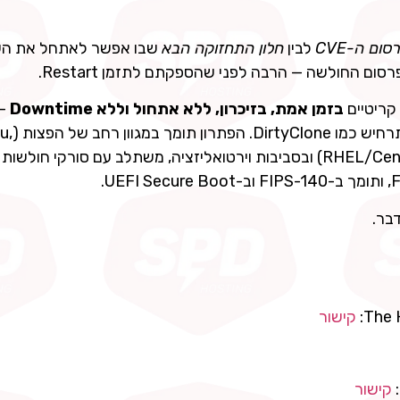
ום ה-CVE
לבין
חלון התחזוקה הבא
שבו אפשר לאתחל את הש
בזמן אמת, בזיכרון, ללא אתחול וללא Downtime
— 
לסגור את חלון החשיפה מיד
RHEL/CentOS/Alma/Rocky/Oracle, Debian, Amazon Linux) ובסביבות וירטואליזציה, משתלב עם סורקי 
The 
קישור
קישור