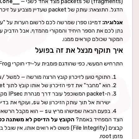
(fragments) של packets מצד אחד לשני —
__pskb_copy_fclone()
הדגל. התוצאה: עותק של packet שעדיין מצביע על זיכרון של קובץ, אבל מדווח על עצמו כאילו הוא "פרטי" ובטוח לכתיבה.
אנלוגיה:
דמיינו ספרן שמרשה לכם לרשום הערות על "עו
נתן לכם את הספר היחיד והמקורי מהמדף, אבל הדביק ע
המקור שכולם קוראים ממנו.
איך תוקף מנצל את זה בפועל
התרחיש המעשי, כפי שהודגם פומבית על-ידי חוקרי JFrog, מתואר בצורה כמעט אלגנטית:
התוקף טוען לזיכרון קובץ הרצה מורשה — למשל
/usr/bin/su
הוא "מחבר" את דפי הזיכרון של אותו קובץ לתוך packet, ומכריח את הקרנל לשכפל אותו (clone).
ישירות אל תוך עותק הזיכרון של
su
, ועוקף את בדי
בפעם הבאה שמישהו מריץ
su
— הוא מקבל הרשאות root. וז
הצד המפחיד באמת?
הקובץ על הדיסק לא משתנה כל
קבצים (File Integrity) פשוט לא רואים 
מזמן root.