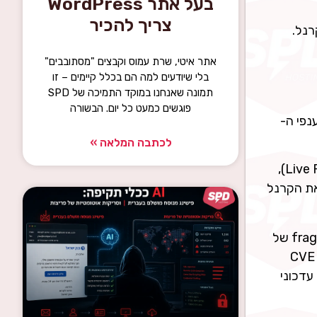
בעל אתר WordPress
צריך להכיר
רנל.
אתר איטי, שרת עמוס וקבצים "מסתובבים"
בלי שיודעים למה הם בכלל קיימים – זו
תמונה שאנחנו במוקד התמיכה של SPD
פוגשים כמעט כל יום. הבשורה
Linux v7.1-r, ועבר Backport לענפי ה-
לכתבה המלאה »
התיקון זמין בכל ההפצות המרכזיות דרך עדכוני הקרנל הרגילים — Ubuntu, Debian, SUSE / openSUSE (כולל Live Patch),
AlmaLinux, Roc), וכן Fedora ו-Amazon Linux. עדכנו את הקרנל
שימו לב לנקודה עקרונית: התיקון הזה לא "מסיים" את הסיפור. השורש כאן הוא תבניתי — בכל פעם שהקרנל מזיז fragments של
packets ממקום למקום, מישהו צריך לזכור לגרור איתם את דגל ה-shared-frag, וכל מסלול חדש שמפספס את זה הוא CVE
יהול עדכוני