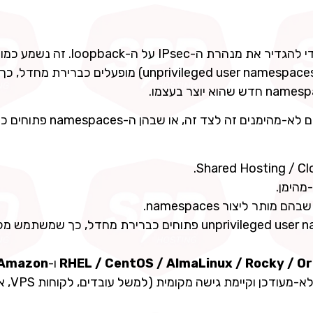
כדי להגדיר את מנהרת ה-IPsec על ה-pback
אבל ב-Debian וב-Fedora, מרחבי שמות לא-מורשים (unprivileged user namespaces) מופעלים כברירת מחדל, כך
הסביבות הכי חשופות הן בדיוק אלה שבהן רצים משתמשים לא-מהימנים זה ל
— מערכות שבהן unprivileged user namespaces פתוחים כברירת מחדל, כך שמשתמש
ו-
Amazon
— בכל מקום שבו רצים שירותים על Kernel לא-מעודכן וקיימת גישה מק