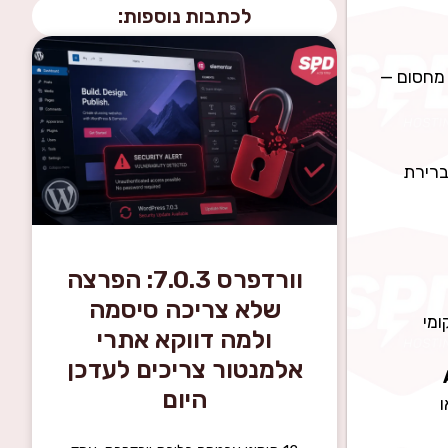
לכתבות נוספות:
loo. זה נשמע כמו מחסום —
צד זה, או שבהן ה-namespaces פתוחים כברירת
וורדפרס 7.0.3: הפרצה
שלא צריכה סיסמה
 מקומי
ולמה דווקא אתרי
אלמנטור צריכים לעדכן
היום
ומית (למשל עובדים, לקוחות VPS, או