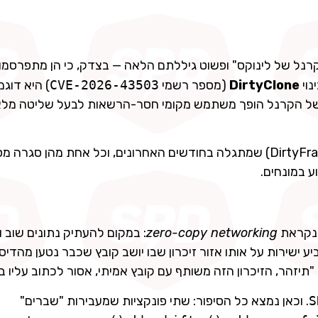
נל של לינוקס" ופשוט גיללתם הלאה — בצדק, כי הן מתפרסמו
נוי
DirtyClone
(מספר רשמי
CVE-2026-43503
) היא דוגמ
ת של הקרנל הופך משתמש מקומי חסר-הרשאות לבעל שליטה מל
היא גם לא לבד: זוהי הפרצה הרביעית באותה משפחה (DirtyFrag) שמתגלה בחודשים האחרונים, וכל אחת מה
ע במונחים.
שנקראת
zero-copy networking
: במקום להעתיק נתונים שוב ו
-packet (חבילת רשת) להצביע ישירות על אותו אזור זיכרון שבו יושב קובץ שכבר נטען מהד
S
. וכאן נמצא כל הסיפור: שתי פונקציות שמעבירות "שברים"