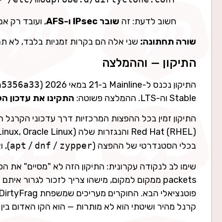
חשוב לדעת: זה
שובר IPsec ו-AFS
, ועובד רק א
שורה תחתונה:
שני אלה הם בקרות זמניות בלבד, לא תחל
התיקון — וההמלצה
התיקון נכנס ל-Mainline ב-21 במאי 2026 (commit
a5356a33
Stable וה-LTS. ההמלצה פשוטה:
התקינו את עדכון ה
בכלי הסטנדרטי של ההפצה (
zypper
/
dnf
/
apt
), 
קרנל מהיר ושיטתי הוא לא מותרות — הוא הקו האדום בין 