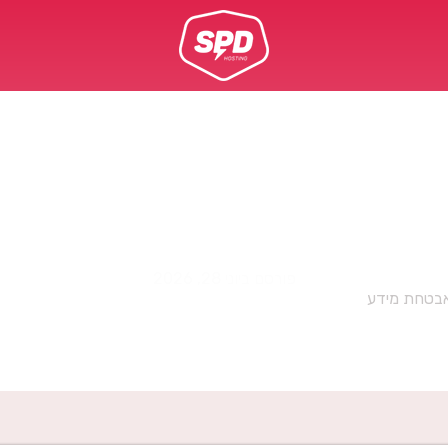
DirtyClone: כך חבילת רשת אחת 
הרשאות root לתוקף ?
פורסם ביוני 28, 2026
אבטחת מידע
»
DirtyClone: כך חבילת רשת אחת מעניקה להפוך הרשאות root לתוקף ?