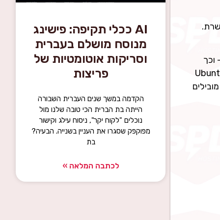
רת.
AI ככלי תקיפה: פישינג
מנוסח מושלם בעברית
וסריקות אוטומטיות של
וכך
פריצות
 עם פרסום הפרצה, בדיוק בתרחיש כמו DirtyClone. הפתרון תומך במגוון רחב של הפצות (Ubuntu,
חולשות מובילים
הקדמה במשך שנים העברית השבורה
הייתה בת הברית הכי טובה שלנו מול
נוכלים "לקוח יקר", ניסוח עילג וקישור
מפוקפק שסגרו את העניין בשנייה. הבעיה?
בת
לכתבה המלאה »