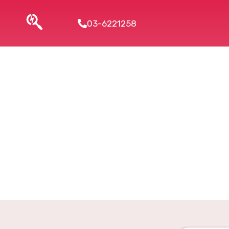
03-6221258
למה "צ'אט AI" זה לא מספיק ? והכירו את Gemini