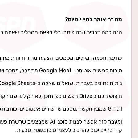
מה זה אומר בחיי יומיום
?
הנה כמה דברים שזה פותר, בלי לצאת מהכלים שאתם כבר מכירים מ-ace
כתיבה חכמה : מיילים, מסמכים, הצעות מחיר ודוחות מתו
סיכום פגישות אוטומטי Google Meet מתמלל, מסכם ואפילו מוציא רשימת משימות מהשיחה.
ניתוח נתונים בעברית ,שואלים שאלה ב-Google Sheets, מקבלים נוסחה, תרשים או תשובה.
חיפוש חכם ב Drive חפשים לפי תוכן ולא רק לפי שם הקובץ. סוף-סוף.
Gmail שמבין הקשר ,מסכם שרשורים אינסופיים וכותב תגובות הגיוניות.
קוד בחיים יכול להרכיב לעצמו סוכן בשפה טבעית.