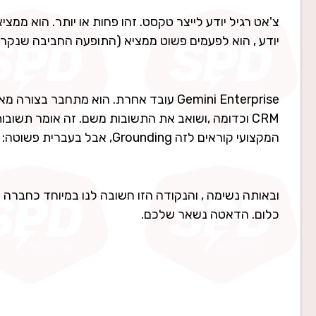
צ'אט רגיל יודע לייצר טקסט. זהו פחות או יותר. הוא ממצ
יודע , הוא לפעמים פשוט ממציא (התופעה החביבה שנקרא
Gemini Enterprise עובד אחרת. הוא מתחב
CRM וכדומה ,ושואב את התשובות משם. זה אומר תשוב
המקצועי קוראים לזה Grounding, אבל בעברית פשוטה: הוא עונה לפי הספרים שלכם, לא לפי דמיון.
ובאותה נשימה , והנקודה הזו חשובה לנו במיוחד כחברה
כלום. הדאטה נשאר שלכם.