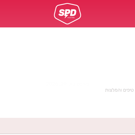
Enterprise
פורסם ביוני 29, 2026
טיפים והמלצות
»
למה "צ'אט AI" זה לא מספיק ? והכירו את Gemini Enterprise