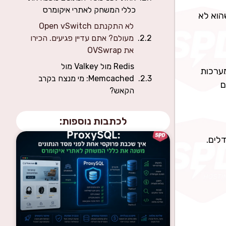
כללי המשחק לאתרי איקומרס
שהוא לא
לא התקנתם Open vSwitch
מעולם? אתם עדיין פגיעים. הכירו
את OVSwrap
Redis מול Valkey מול
 מערכות
Memcached: מי מנצח בקרב
ם
הקאש?
לכתבות נוספות:
לים.