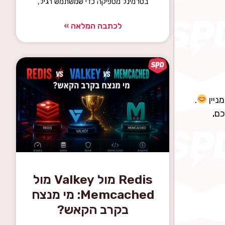
בטרמינל מספיקה כדי שמשתמש רגיל,
לכתבה המלאה »
.
כם,
Redis מול Valkey מול
Memcached: מי מנצח
בקרב הקאש?