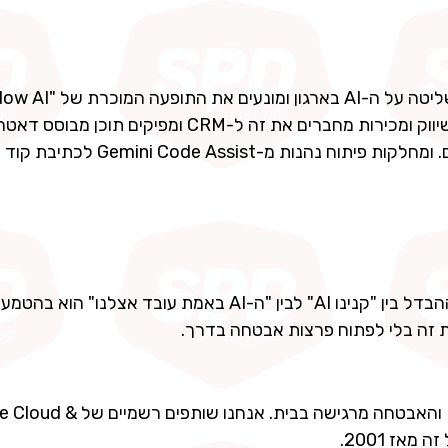
(עובדים שמדביקים מידע רגיש לכלים אקראיים ברשת). שיווק ומכירות מחברים את זה ל-CRM ומפיק
שירות לקוחות בונה סוכנים שעונים לפי הנהלים העדכניים. ומחלקות פיתוח נ
נקודה אחת שחשוב לי להבהיר: רישיון זה רק ההתחלה. ההבדל בין "קנינו AI" לבין "ה-AI באמת עובד אצ
ת זה בלי לפתוח פרצות אבטחה בדרך.
זה בדיוק המקום שבו חברה שצמחה מעולמות הHosting והאבטחה מרגישה בב