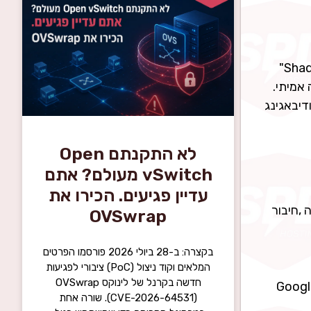
האמת? כמעט לכל מחלקה. מנהלי IT ו-CISO מקבלים שליטה על ה-AI בארגון ומונעים את התופעה המוכרת של "Shadow AI"
ים תוכן מבוסס דאטה אמיתי.
הנות מ-Gemini Code Assist לכתיבת קוד ודיבאגינג
לא התקנתם Open
vSwitch מעולם? אתם
עדיין פגיעים. הכירו את
לנו" הוא בהטמעה ,חיבור
OVSwrap
בקצרה: ב-28 ביולי 2026 פורסמו הפרטים
המלאים וקוד ניצול (PoC) ציבורי לפגיעות
חדשה בקרנל של לינוקס OVSwrap
ית. אנחנו שותפים רשמיים של Google Cloud &
(CVE-2026-64531). שורה אחת