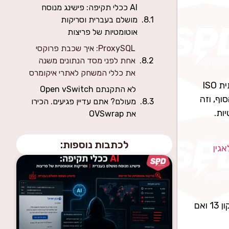
AI ככלי תקיפה: פישינג מנוסח
מושלם בעברית וסריקות
אוטומטיות של פריצות
ProxySQL: איך שכבת פרוקסי
אחת לפני מסד הנתונים משנה
את כללי המשחק לאתרי איקומרס
וכאן חוזר הפער בין השוק לבינינו. הסמכת ISO 27701 היא נדירה בנוף חברות האחסון בישראל היא דורשת קודם כל תשתית ISO
לא התקנתם Open vSwitch
וף, וזה
מעולם? אתם עדיין פגיעים. הכירו
ות.
את OVSwrap
לכתבות נוספות:
גין
בחירה בספק מוסמך פרטיות היא צעד מתועד ומוכח במסע האחריותיות שלכם מול תיקון 13 ואם