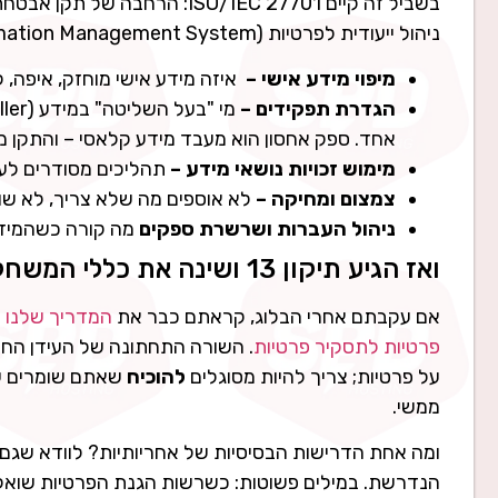
בשביל זה קיים ISO/IEC 27701: הרחבה של תקן אבטחת המידע ISO 27001 (
ניהול ייעודית לפרטיות PIMS (Privacy Information Management System). התקן מגדיר, בין השאר:
מיפוי מידע אישי –
איזה מידע אישי מוחזק, איפה, ל
הגדרת תפקידים –
אחד. ספק אחסון הוא מעבד מידע קלאסי – והתקן מטי
מימוש זכויות נושאי מידע –
תהליכים מסודרים לעי
צמצום ומחיקה –
לא אוספים מה שלא צריך, לא ש
ניהול העברות ושרשרת ספקים
מה קורה כשהמידע
ואז הגיע תיקון 13 ושינה את כללי המשחק
אם עקבתם אחרי הבלוג, קראתם כבר את
המדריך שלנו להיערכות ל
פרטיות לתסקיר פרטיות
. השורה התחתונה של העידן הח
על פרטיות; צריך להיות מסוגלים
להוכיח
שאתם שומרים על
ממשי.
ומה אחת הדרישות הבסיסיות של אחריותיות? לוודא שגם
הנדרשת. במילים פשוטות: כשרשות הגנת הפרטיות שואל