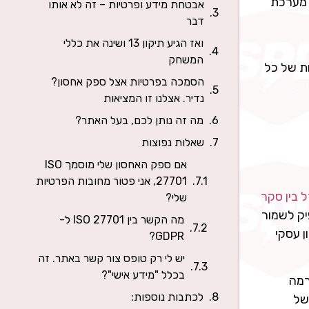
 מערכת
אבטחת מידע ופרטיות – זה לא אותו
דבר
ואז הגיע תיקון 13 ושינה את כללי
המשחק
עבור אחרים (Processor), ומה החובות של כל
הסמכה בפרטיות אצל ספק אחסון?
נדיר. אצלנו זו המציאות
מה זה נותן לכם, בעל האתר?
שאלות נפוצות
אם ספק האחסון שלי מוסמך ISO
27701, אני פטור מחובות הפרטיות
 בין סקר
שלי?
יק לשמור
מה הקשר בין ISO 27701 ל-
 עסקי
GDPR?
יש לי רק טופס צור קשר באתר. זה
בכלל "מידע אישי"?
רמה
לכתבות נוספות:
של