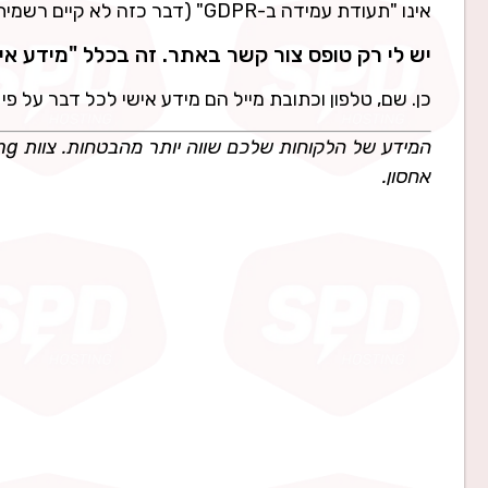
אינו "תעודת עמידה ב-GDPR" (דבר כזה לא קיים רשמית), אבל הוא הכלי המוכר בעולם להוכחת מערכת ניהול פרטיות עובדת.
יש לי רק טופס צור קשר באתר. זה בכלל "מידע אי
כן. שם, טלפון וכתובת מייל הם מידע אישי לכל דבר על פי 
המידע של הלקוחות שלכם שווה יותר מהבטחות. צוות SPD Hosting זמין עבורכם בטלפון
אחסון.