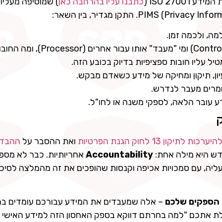
כתבנו עליו בהרחבה כאן
) שמוסיפה מעליו
מה, ולכמה זמן.
מי "בעל השליטה" במידע (Controller) ומי "מעבד" אותו 
ל עליו חובות ספציפיות בדיוק בכובע הזה.
ון, תיקון ומחיקה של מידע כשאדם מבקש.
ומרים מעבר לנדרש.
 עובר הלאה, לספקי משנה או לחו"ל.
תיקון 13 לחוק הגנת הפרטיות
ואת ההסבר על
ההבדל
דש היא מילה אחת:
Accountability
אחריותיות. כבר לא מספ
יה, עם סמכויות אכיפה וקנסות שהופכים את זה מהמלצה לסיכון
הספקים שלכם
– אלה שמעבדים את המידע עבורכם עומדים ב
ת אתכם "למה בחרתם דווקא בספק האחסון הזה למידע האישי 