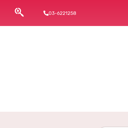
03-6221258
Security a
Security a