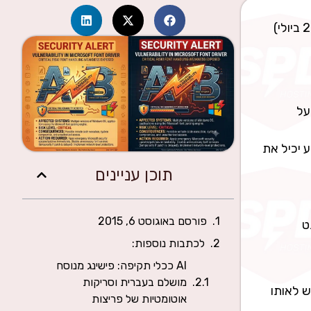
לאלו מכם שעובדים עם שרתי windows (ואני בטוח שיש אחד או 2 כאלו בקהל), Microsoft שחררה לפני מספר ימים (20 ביולי)
ני על
 יכיל את
תוכן עניינים
פורסם באוגוסט 6, 2015
רנט
לכתבות נוספות:
AI ככלי תקיפה: פישינג מנוסח
מושלם בעברית וסריקות
נפרץ, בפרצה, התוקף מעלה קובץ ASPX אשר ניגש לאותו
אוטומטיות של פריצות