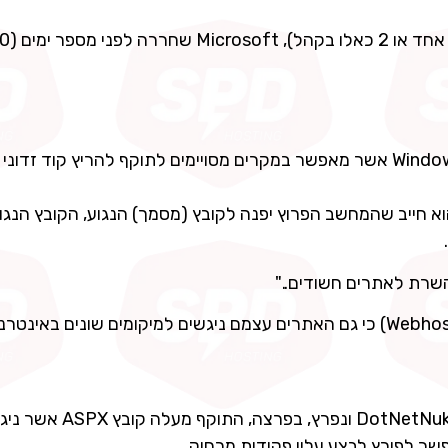
הפרצה היא למעשה במנוע "פענוח" הפונטים הקיים ב-Windows אשר מאפשר במקרים מסויימים לתוקף להריץ קוד זדו
א חייב שהמחשב הפרוץ יפנה לקובץ (מסמך) הנגוע, הקובץ הנגוע
שרת לאתרים חשודים.."
, חשוב לזכור (במיוחד בשרת המשמש עבור Webhosting) כי גם האתרים עצמם ניגשים למיקומים שונים באינט
אתר המתאחסן על השרת משתמש בגרסה עתיקה של DotNetNuke ו
שר לפורץ לבצע עליו פקודות מרחוק.