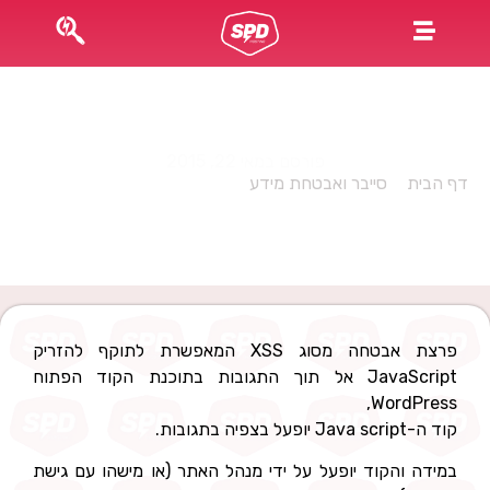
Security alert: WordPress 4.2 Stored XSS
פורסם במאי 22, 2015
דף הבית
»
סייבר ואבטחת מידע
»
Security alert: WordPress
4.2 Stored XSS
פרצת אבטחה מסוג XSS המאפשרת לתוקף להזריק
JavaScript אל תוך התגובות בתוכנת הקוד הפתוח
WordPress,
קוד ה-Java script יופעל בצפיה בתגובות.
במידה והקוד יופעל על ידי מנהל האתר (או מישהו עם גישת