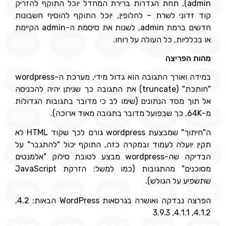
admin), תחת הגדרות ברירת המחדל יוכל התוקף להזריק
קוד זדוני לשרת – לחלופין, יוכל התוקף להוסיף חשבונות
חדשים ברמת admin, לשנות את סיסמת ה-admin הקיימת
או בכלליות, כל העולה על רוחו.
מהות הפריצה
במידה ואורך התגובה הוא גדול מידי, מערכת ה-wordpress
"חותכת" (truncate) את התגובה כך שניתן יהיה להכניסה
אל תוך מסד הנתונים (שימו לב כי מדובר בתגובות הגדולות
מ-64K, כך שבפועל מדובר בתגובה מאוד ארוכה).
ה"חיתוך" שמבצעת wordpress גורם לכך שקוד HTML לא
תקין יועלה לעמוד ובמקרה כזה, התוקף יכול "להתגבר" על
הבדיקה שה-wordpress מבצע לטובת סילוק "אלמנטים
מסוכנים" מהתגובות (כמו למשל: הזרקת JavaScript
שתשפיע על הגולש).
הפרצה נבדקה ואושרה בגרסאות WordPress הבאות: 4.2,
4.1.2, 4.1.1, 3.9.3