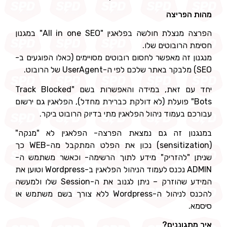
מהות הפריצה
הפרצה מנצלת חולשה בפלאגין "All in one SEO" במגנון
חסימת הרובוטים שלו.
מנגנון זה מאפשר לחסום רובוטים מסויימים (כאלו הפוגעים ב-
SEO) מלבקר באתר שלכם לפי ה-UserAgent של הרובוט.
יחד עם זאת, במידה והאפשרות בשם "Track Blocked
Bots" פועלת (לא דולקת כברירת מחדל), הפלאגין גם ירשום
עבורכם בעמוד ניהול הפלאגין מתי בדיוק הרובוט ביקר.
במנגנון זה גם נמצאת הפרצה- הפלאגין לא "מנקה"
(sensitization) נכון את הפלט המתקבל מה-WEB כך
שניתן "להזריק" מידע לתוך הרשימה- וכאשר משתמש ה-
ADMIN נכנס לעמוד הניהול הפלאגין ב-Wordpress וטוען את
המידע שהוזרק – ניתן לגנוב את ה-Session שלו ולמעשה
להכנס לניהול ה-Wordpress ללא צורך בשם משתמש או
סיסמא.
איך מתגוננים?