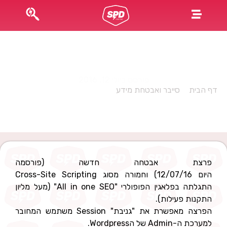
Security Alert: WordPress All in One SEO plugin
exploit
פורסם ביולי 12, 2016
דף הבית
»
סייבר ואבטחת מידע
»
Security Alert: WordPress
All in One SEO plugin exploit
פרצת אבטחה חדשה (פורסמה
היום 12/07/16) וחמורה מסוג Cross-Site Scripting
התגלתה בפלאגין הפופולרי "All in one SEO" (מעל מליון
התקנות פעילות).
הפרצה מאפשרת את "גניבת" Session משתמש המחובר
למערכת ה-Admin של הWordpress.