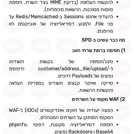
להקשיח העלאות (בדיקת MIME בצד השרת, חסימת
סיומות מסוכנות, הרשאות מינימליות).
להעדיף אחסון Sessions ב‑Redis/Memcached על
פני File, ולמנוע דסיריאליזציה של אובייקטים לא
מהימנים.
מה כבר עשינו ב‑SPD
1) חסימה ברמת שרתי הווב
סינון/חסימה של בקשות חשודות
ל‑/customer/address_file/upload ודפוסים
נפוצים של Payloads זדוניים.
סריקה ואיתור קבצים חשודים בספריות העלאה
והקשחת הרשאות.
2) WAF מקומי על השרתים
הפצה ייעודית של חוקים ואינדיקטורים (IOCs) ל‑WAF
המקומי המותקן על השרתים המנוהלים.
חסימת דסיריאליזציה מקוננת, דפוסי phpinfo,
Base64 ו‑Backdoors נפוצים.