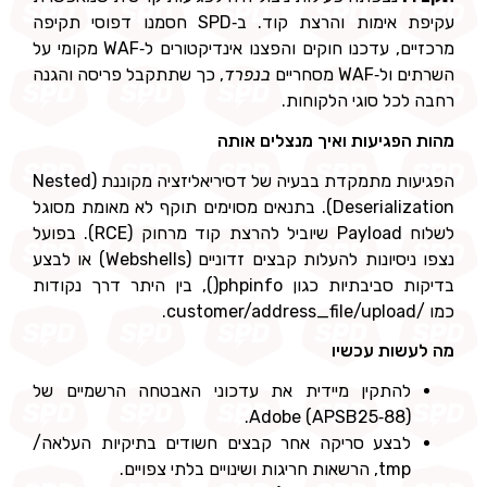
עקיפת אימות והרצת קוד. ב‑SPD חסמנו דפוסי תקיפה
מרכזיים, עדכנו חוקים והפצנו אינדיקטורים ל‑WAF מקומי על
השרתים ול‑WAF מסחריים
בנפרד
, כך שתתקבל פריסה והגנה
רחבה לכל סוגי הלקוחות.
מהות הפגיעות ואיך מנצלים אותה
הפגיעות מתמקדת בבעיה של דסיריאליזציה מקוננת (Nested
Deserialization). בתנאים מסוימים תוקף לא מאומת מסוגל
לשלוח Payload שיוביל להרצת קוד מרחוק (RCE). בפועל
נצפו ניסיונות להעלות קבצים זדוניים (Webshells) או לבצע
בדיקות סביבתיות כגון phpinfo(), בין היתר דרך נקודות
כמו /customer/address_file/upload.
מה לעשות עכשיו
להתקין מיידית את עדכוני האבטחה הרשמיים של
Adobe (APSB25‑88).
לבצע סריקה אחר קבצים חשודים בתיקיות העלאה/‏
tmp, הרשאות חריגות ושינויים בלתי צפויים.