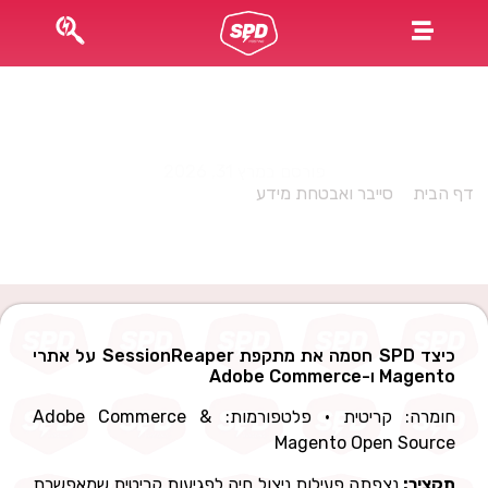
SessionReaper (CVE-2025-54236): מתקפה על חנויות
Magento ומה שעשינו ב-SPD
פורסם במרץ 31, 2026
דף הבית
»
סייבר ואבטחת מידע
»
SessionReaper (CVE-2025-
54236): מתקפה על חנויות Magento ומה שעשינו ב-SPD
כיצד SPD חסמה את מתקפת SessionReaper על אתרי
Magento ו-Adobe Commerce
חומרה: קריטית · פלטפורמות: Adobe Commerce &
Magento Open Source
תקציר:
נצפתה פעילות ניצול חיה לפגיעות קריטית שמאפשרת