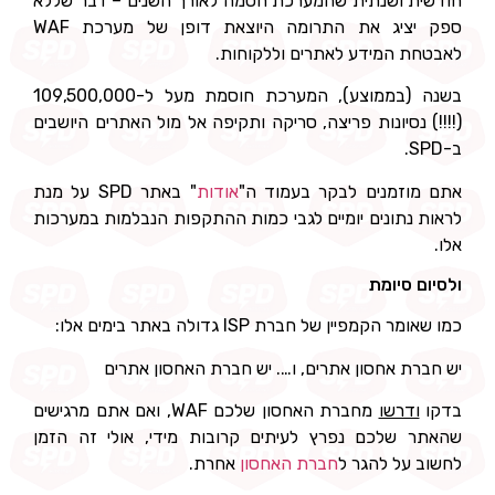
חודשית ושנתית שהמערכת חסמה לאורך השנים – דבר שללא
ספק יציג את התרומה היוצאת דופן של מערכת WAF
לאבטחת המידע לאתרים וללקוחות.
בשנה (בממוצע), המערכת חוסמת מעל ל-109,500,000
(!!!!) נסיונות פריצה, סריקה ותקיפה אל מול האתרים היושבים
ב-SPD.
אתם מוזמנים לבקר בעמוד ה"
אודות
" באתר SPD על מנת
לראות נתונים יומיים לגבי כמות ההתקפות הנבלמות במערכות
אלו.
ולסיום סיומת
כמו שאומר הקמפיין של חברת ISP גדולה באתר בימים אלו:
יש חברת אחסון אתרים, ו…. יש חברת האחסון אתרים
בדקו
ודרשו
מחברת האחסון שלכם WAF, ואם אתם מרגישים
שהאתר שלכם נפרץ לעיתים קרובות מידי, אולי זה הזמן
לחשוב על להגר ל
חברת האחסון
אחרת.