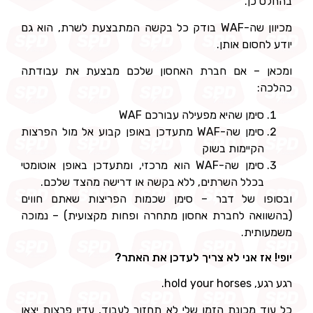
בהחלט כן.
מכיוון שה-WAF בודק כל בקשה המתבצעת לשרת, הוא גם
יודע לחסום אותן.
ומכאן – אם חברת האחסון שלכם מבצעת את עבודתה
כהלכה:
סימן שהיא מפעילה עבורכם WAF
סימן שה-WAF מתעדכן באופן קבוע אל מול הפרצות
הקיימות בשוק
סימן שה-WAF הוא מרכזי, ומתעדכן באופן אוטומטי
בכלל השרתים, ללא בקשה או דרישה מהצד שלכם.
ובסופו של דבר – סימן שכמות הפריצות שאתם חווים
(בהשוואה לחברת אחסון מתחרה ופחות מקצועית) – נמוכה
משמעותית.
יופי! אז אני לא צריך לעדכן את האתר?
רגע רגע, hold your horses.
כל עוד מכונת הזמן שלי לא תחזור לעבוד, עדין פרצות יצאו