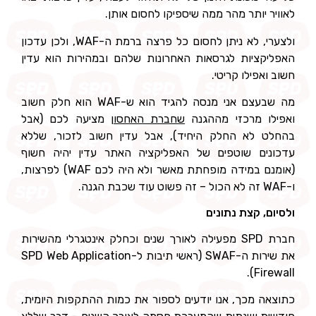
לאוויר יותר מהר ממה שיספיקו לחסום אותן.
ולצערי, לא ניתן לחסום כל פרצה ברמת ה-WAF, ולכן עדכון
האפליקציות לגרסאות האחרונות שלהם ובמהירות הוא עדין
חשוב ואפילו קריטי.
מה שבעצם אני מנסה להגיד הוא ש-WAF הוא חלק חשוב
ואפילו מרכזי מההגנה
שחברת האחסון
מציעה לכם (אבל
בהחלט לא החלק היחיד), אבל עדין חשוב לזכור, שללא
עדכונים שוטפים של האפליקציה האתר עדין יהיה חשוף
(אומנם במידה מופחתת מאשר ולא היה לכם WAF) לפרצות,
ו-WAF זה לא הכול – זה פשוט עוד שכבת הגנה.
ולסיום, קצת נתונים
חברת SPD מפעילה לאורך שנים וכחלק אינטגרלי מהשירות
את שירות ה-SWAF (ראשי תיבות ל-SPD Web Application
Firewall).
כתוצאה מכך, אנו יודעים לספור את כמות ההתקפות היומית,