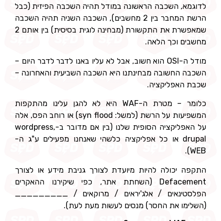
לדוגמא, השכבה הראשונה במודל תהיה השכבה הפיזית (כבל
הרשת המחבר בין 2 מחשבים), השכבה השניה תהיה השכבה
שמאפשרת את התקשורת (מבחינה לוגית בסיסית) בין אותם 2
מחשבים וכך הלאה.
מודל ה-OSI הוא חשוב, אבל לא עליו באנו לדבר לדבר היום –
השכבה החשובה מבחינתנו היא השכבה השביעית והאחרונה –
שכבת האפליקציה.
כלומר – מטרת ה-WAF היא לא להגן עלינו מהתקפות
המשפיעות על הרשת (למשל: syn flood) או רוחב הפס, אלה
על האפליקציה הסופית שלנו (בין אם מדובר ב-wordpress,
drupal או כל אפליקציה כלשהי שאנחנו מפעילים ע"ג ה-
WEB).
התקפה יכולה להיות מיועדת לצורך גניבת מידע או לצורך
Defacement (השחתת אתר, כפי שיקירנו ההאקרים
הפלסטינאים / אלג'יראים / מרוקאים / _________
(השלימו את החסר) מנסים לעשות מעת לעת).