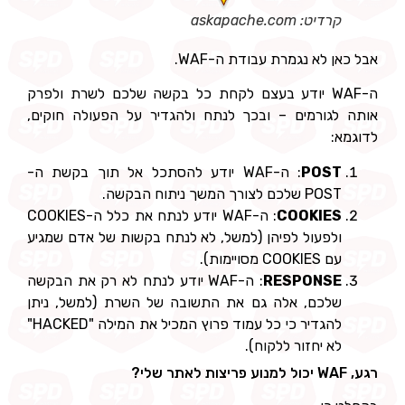
קרדיט: askapache.com
אבל כאן לא נגמרת עבודת ה-WAF.
ה-WAF יודע בעצם לקחת כל בקשה שלכם לשרת ולפרק
אותה לגורמים – ובכך לנתח ולהגדיר על הפעולה חוקים,
לדוגמא:
POST
: ה-WAF יודע להסתכל אל תוך בקשת ה-
POST שלכם לצורך המשך ניתוח הבקשה.
COOKIES
: ה-WAF יודע לנתח את כלל ה-COOKIES
ולפעול לפיהן (למשל, לא לנתח בקשות של אדם שמגיע
עם COOKIES מסויימות).
RESPONSE
: ה-WAF יודע לנתח לא רק את הבקשה
שלכם, אלה גם את התשובה של השרת (למשל, ניתן
להגדיר כי כל עמוד פרוץ המכיל את המילה "HACKED"
לא יחזור ללקוח).
רגע, WAF יכול למנוע פריצות לאתר שלי?