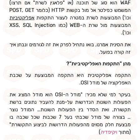
WAF הוא סוג של תוכנה (או "פלאגין לשרת" אם תרצו)
המשמש כפילטר אל מול בקשות HTTP (כלומר POST, GET
וכו') המבוצעות לשרת במטרה לעצור התקפות
אפליקטיביות
המבוצעות מול שרת ה-WEB (כמו XSS, SQL Injection
וכו').
את הסינית אמרנו, בואו נתחיל לפרק את זה לגורמים ונבחן איך
זה קורה בפועל.
מהן "התקפות האפליקטיביות"?
התקפה אפליקטיבית היא התקפה המבוצעת על שכבת
האפליקציה של מודל OSI.
בעיקר למי שלא מכיר: "מודל ה-OSI הוא מודל המציג את
הפעולות השונות הנדרשות על-מנת להעביר נתונים ברשת
תקשורת, ואת הסדר בין הפעולות השונות… המודל נוצר
… בצורה של מודל שכבתי בעל 7 שכבות שכל שכבה בו
מבצעת חלק מסוים מהפעולות הדרושות לביצוע התקשורת"
(מתוך
ויקיפדיה
)