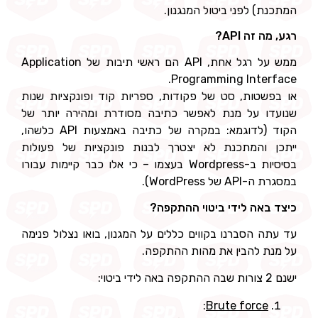
המתכנת) לפני ביטול המנגנון.
רגע, מה זה API?
ממש על רגל אחת, API הם ראשי תיבות של Application
Programming Interface.
או בפשטות, סט של פקודות, ספריות קוד ופונקציות שנות
שנועדו על מנת לאפשר כתיבה מסודרת ומהירה יותר של
הקוד (לדוגמא: במקרה של כתיבה באמצעות API כלשהו,
ייתכן והמתכנת לא יצטרך לבנות פונקציות של פעולות
בסיסיות ב-Wordpress בעצמו – כי אלו כבר קיימות עבורו
במסגרת ה-API של WordPress).
כיצד באה לידי ביטוי ההתקפה?
עד עתה הסברנו בקווים כללים על המגנון, בואו נצלול פנימה
על מנת להבין את מהות ההתקפה.
ישנם 2 צורות שבה ההתקפה באה לידי ביטוי:
:
Brute force