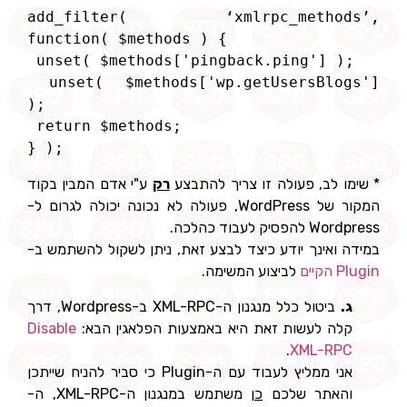
add_filter( ‘xmlrpc_methods’, 
function( $methods ) {

 unset( $methods['pingback.ping'] );

 unset( $methods['wp.getUsersBlogs'] 
);

 return $methods;

} );
* שימו לב, פעולה זו צריך להתבצע
רק
ע"י אדם המבין בקוד
המקור של WordPress, פעולה לא נכונה יכולה לגרום ל-
Wordpress להפסיק לעבוד כהלכה.
במידה ואינך יודע כיצד לבצע זאת, ניתן לשקול להשתמש ב-
Plugin הקיים
לביצוע המשימה.
ג.
ביטול כלל מנגנון ה-XML-RPC ב-Wordpress, דרך
קלה לעשות זאת היא באמצעות הפלאגין הבא:
Disable
.
XML-RPC
אני ממליץ לעבוד עם ה-Plugin כי סביר להניח שייתכן
והאתר שלכם
כן
משתמש במנגנון ה-XML-RPC, ה-