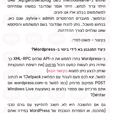
שימוש ב-methodName בשם wp.getUsersBlog, שאם
הייתי צריך לנחש.. הייתי אומר שמדובר במשהו שמתייחס
למשתמשים בבלוג אליו אנו פונים.
ובהמשך, מועברים הפרמטרים admin ו-sylvia, שגם כאן,
בניחוש מושכל.. ניתן להניח שמדובר בשם המשתמש והסיסמא
שאנו שולחים לצורך ההזדהות.
בקיצור – פשוט למדי.
כיצד המנגנון בא לידי ביטוי ב-Wordpress?
ב-Wordpress בחרו לממש את ה-API שלהם XML-RPC כך
שיהיה ניתן לעשות כמעט הכול
מרחוק
(את רשימת הפונקציות
שניתן לבצע ניתן למצוא
בקישור הבא
)
למשל, יצא לכם פעם לעבוד עם הפלאגין Jetpack? או לכתוב
POST ממיקום מרוחק (כמו למשל מ-wordpress.com אם
אתם מרכזים שם מספר בלוגים או באמצעות Windows Live
Writer)?
גם אם התשובה היא לא, חשוב להתייעץ עם גורם טכני
(מתכנת, או הספרות הטכנית של WordPress במידה ואתם