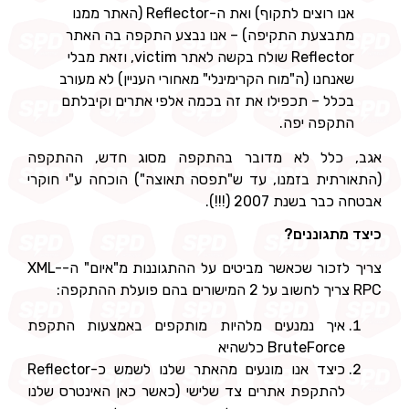
אנו רוצים לתקוף) ואת ה-Reflector (האתר ממנו
מתבצעת התקיפה) – אנו נבצע התקפה בה האתר
Reflector שולח בקשה לאתר victim, וזאת מבלי
שאנחנו (ה"מוח הקרימינלי" מאחורי העניין) לא מעורב
בכלל – תכפילו את זה בכמה אלפי אתרים וקיבלתם
התקפה יפה.
אגב, כלל לא מדובר בהתקפה מסוג חדש, ההתקפה
(התאורתית בזמנו, עד ש"תפסה תאוצה") הוכחה ע"י חוקרי
אבטחה כבר בשנת 2007 (!!!).
כיצד מתגוננים?
צריך לזכור שכאשר מביטים על ההתגוננות מ"איום" ה-XML-
RPC צריך לחשוב על 2 המישורים בהם פועלת ההתקפה:
איך נמנעים מלהיות מותקפים באמצעות התקפת
BruteForce כלשהיא
כיצד אנו מונעים מהאתר שלנו לשמש כ-Reflector
להתקפת אתרים צד שלישי (כאשר כאן האינטרס שלנו