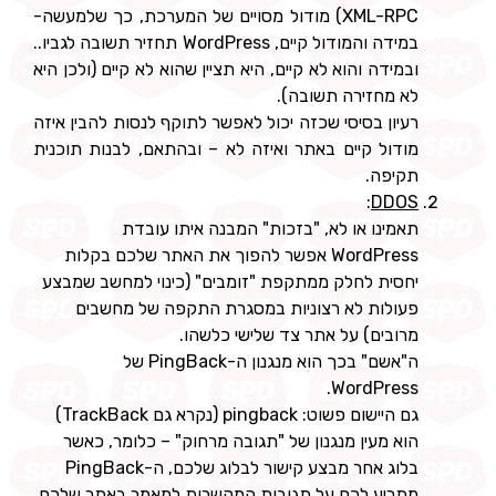
XML-RPC) מודול מסויים של המערכת, כך שלמעשה-
במידה והמודול קיים, WordPress תחזיר תשובה לגביו..
ובמידה והוא לא קיים, היא תציין שהוא לא קיים (ולכן היא
לא מחזירה תשובה).
רעיון בסיסי שכזה יכול לאפשר לתוקף לנסות להבין איזה
מודול קיים באתר ואיזה לא – ובהתאם, לבנות תוכנית
תקיפה.
:
DDOS
תאמינו או לא, "בזכות" המבנה איתו עובדת
WordPress אפשר להפוך את האתר שלכם בקלות
יחסית לחלק ממתקפת "זומבים" (כינוי למחשב שמבצע
פעולות לא רצוניות במסגרת התקפה של מחשבים
מרובים) על אתר צד שלישי כלשהו.
ה"אשם" בכך הוא מנגנון ה-PingBack של
WordPress.
גם היישום פשוט: pingback (נקרא גם TrackBack)
הוא מעין מנגנון של "תגובה מרחוק" – כלומר, כאשר
בלוג אחר מבצע קישור לבלוג שלכם, ה-PingBack
מתריע לכם על תגובות המקשרות למאמר באתר שלכם.