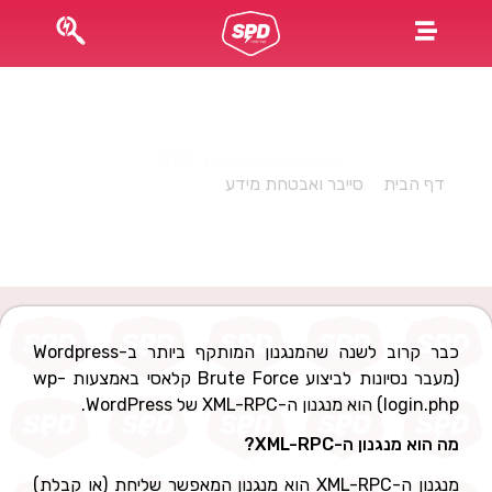
התקפות XMLRPC ב-WordPress
פורסם באוקטובר 6, 2015
דף הבית
»
סייבר ואבטחת מידע
»
התקפות XMLRPC ב-
WordPress
כבר קרוב לשנה שהמנגנון המותקף ביותר ב-Wordpress
(מעבר נסיונות לביצוע Brute Force קלאסי באמצעות wp-
login.php) הוא מנגנון ה-XML-RPC של WordPress.
מה הוא מנגנון ה-XML-RPC?
מנגנון ה-XML-RPC הוא מנגנון המאפשר שליחת (או קבלת)