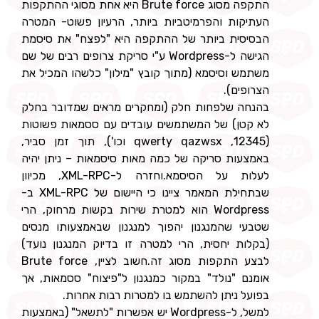
התקפה מסוג Brute force היא אחת מסוגי ההתקפות
העתיקות והפרמיטביות ביותר, הרעיון פשוט- המטרה
הבסיסית ביותר של ההתקפה היא "לפצח" את סיסמת
הגישה ל-Wordpress ע"י סריקת צרופים רבים של שם
משתמש וסיסמא (מתוך קובץ "מילון" כלשהו המכיל את
הצרופים).
בהנחה שלפחות חלק (ומחקרים מראים שמדובר בחלק
לא קטן) של המשתמשים עובדים עם ססמאות פשוטות
(12345, qwerty qazwsx וכו'), תוך זמן סביר,
באמצעות סריקה של כמה מאות סיסמאות – ניתן יהיה
לעלות על הסיסמא.וחזרה ל-XML-RPC, מכיוון
שבתחילת המאמר ציינו כי היישום של XML-RPC ב-
Wordpress הוא למטרת שירות בקשות מרחוק, הרי
שטבעי שהמנגנון יהפוך למנגנון שבאמצעותו מנסים
(בקלות יחסית, הרי למטרה זו בדיוק המנגנון נועד)
לבצע התקפות מסוג זה.חשוב לציין, Brute force
אומנם "נולד" במקור כמנגנון ל"פיצוח" ססמאות, אך
בפועל ניתן להשתמש בו למטרות רבות אחרות.
למשל, ל-Wordpress יש אפשרות "לתשאל" (באמצעות