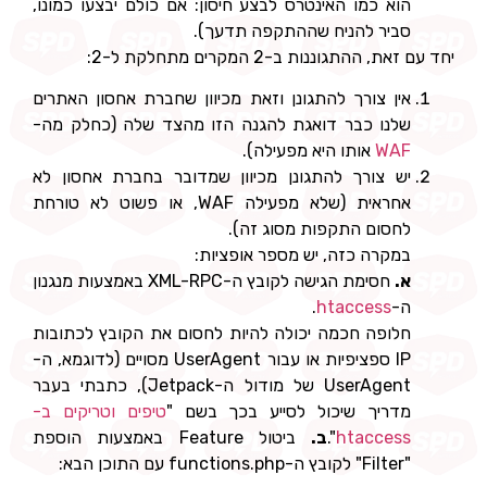
הוא כמו האינטרס לבצע חיסון: אם כולם יבצעו כמונו,
סביר להניח שההתקפה תדעך).
יחד עם זאת, ההתגוננות ב-2 המקרים מתחלקת ל-2:
אין צורך להתגונן וזאת מכיוון שחברת אחסון האתרים
שלנו כבר דואגת להגנה הזו מהצד שלה (כחלק מה-
WAF
אותו היא מפעילה).
יש צורך להתגונן מכיוון שמדובר בחברת אחסון לא
אחראית (שלא מפעילה WAF, או פשוט לא טורחת
לחסום התקפות מסוג זה).
במקרה כזה, יש מספר אופציות:
א.
חסימת הגישה לקובץ ה-XML-RPC באמצעות מנגנון
ה-
htaccess
.
חלופה חכמה יכולה להיות לחסום את הקובץ לכתובות
IP ספציפיות או עבור UserAgent מסויים (לדוגמא, ה-
UserAgent של מודול ה-Jetpack), כתבתי בעבר
מדריך שיכול לסייע בכך בשם "
טיפים וטריקים ב-
htaccess
".
ב.
ביטול Feature באמצעות הוספת
"Filter" לקובץ ה-functions.php עם התוכן הבא: