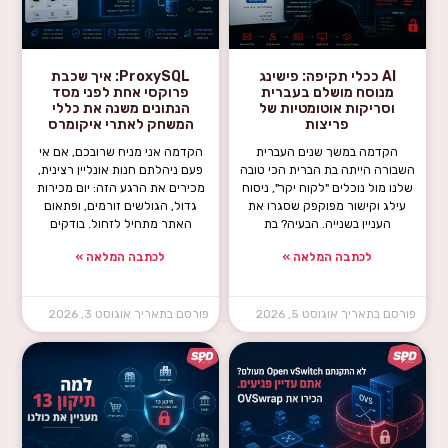
AI ככלי תקיפה: פישינג
ProxySQL: איך שכבת
מנוסח מושלם בעברית
פרוקסי אחת לפני מסד
וסריקות אוטומטיות של
הנתונים משנה את כללי
פריצות
המשחק לאתרי איקומרס
הקדמה במשך שנים העברית
הקדמה אני מניח שרובכם, אם אי
השבורה הייתה בת הברית הכי טובה
פעם ניהלתם חנות אונליין רצינית,
שלנו מול נוכלים "לקוח יקר", ניסוח
מכירים את הרגע הזה: יום מכירות
עילג וקישור מפוקפק שסגרו את
גדול, הגולשים זורמים, ופתאום
העניין בשנייה. הבעיה? בת
האתר מתחיל לזחול. בודקים
לכתבה המלאה »
לכתבה המלאה »
אוגוסט 5, 2026
אוגוסט 3, 2026