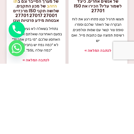
של אנשים אחרים. כיצד
של מערך הסייבר וגם ב
תו
לשמור עליו? הכירו את ISO
הזהב
של מכון התקנים.
27701
שלושה תקני ISO מרכזיים
27001 27017 27701
תעשו תרגיל קטן פתחו רגע את לוח
אבטחת מידע פרטיות וענן
הבקרה של האתר שלכם וספרו:
נתחיל בשאלה לא נעימה מתי
טופס צור קשר עם שמות וטלפונים.
בפעם האחרונה שאלתם את חברת
רשימת תפוצה עם כתובות מייל. ואם
האחסון שלכם: "מי בדק אתכם?"
יש
לא "כמה נפח יש בחבילה" ולא
"כמה עולה SSL". מי,
לכתבה המלאה »
לכתבה המלאה »
יולי 7, 2026
יולי 7, 2026