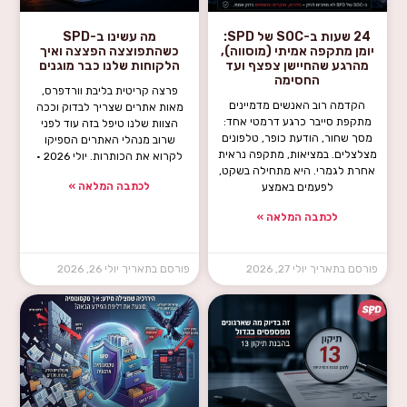
24 שעות ב-SOC של SPD:
מה עשינו ב-SPD
יומן מתקפה אמיתי (מוסווה),
כשהתפוצצה הפצצה ואיך
מהרגע שהחיישן צפצף ועד
הלקוחות שלנו כבר מוגנים
החסימה
פרצה קריטית בליבת וורדפרס,
הקדמה רוב האנשים מדמיינים
מאות אתרים שצריך לבדוק וככה
מתקפת סייבר כרגע דרמטי אחד:
הצוות שלנו טיפל בזה עוד לפני
מסך שחור, הודעת כופר, טלפונים
שרוב מנהלי האתרים הספיקו
מצלצלים. במציאות, מתקפה נראית
לקרוא את הכותרות. יולי 2026 ·
אחרת לגמרי. היא מתחילה בשקט,
לכתבה המלאה »
לפעמים באמצע
לכתבה המלאה »
יולי 27, 2026
יולי 26, 2026