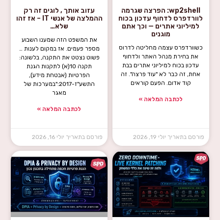
wp2shell: הפרצה שגרמה
עזוב אותך , לוגים זה רק
לוורדפרס לדחוף עדכון בכוח
ההמלצה של אנשי IT – אז זהו
למיליוני אתרים — וכך אתם
שלא…
מוגנים
את המשפט הזה שמענו השבוע
כשוורדפרס עצמה מחליטה לדרוס
מספר פעמים. אז במקום לענות …
את בחירת מנהל האתר ולדחוף
פשוט נצטט את התקנה, בלשונה:
עדכון בכוח למיליוני אתרים בבת
תקנה 10(א) לתקנות הגנת
אחת, זה כבר לא "עוד פרצה". זה
הפרטיות (אבטחת מידע),
קוד אדום. הפעם קוראים
התשע"ז-2017:"במערכות של
מאגר
לכתבה המלאה »
לכתבה המלאה »
יולי 19, 2026
יולי 16, 2026