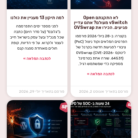
לא התקנתם Open
למה תיקון 13 מעניין את כולנו
vSwitch מעולם? אתם עדיין
לפני מספר ימים התפרסמה
פגיעים. הכירו את OVSwrap
ב"גלובס" (על סדר היום) כתבה
בקצרה: ב-28 ביולי 2026 פורסמו
שכל מנכ"ל ובעל עסק בישראל חייב
הפרטים המלאים וקוד ניצול (PoC)
לעצור ולקרוא. על פי הדיווח, קופת
ציבורי לפגיעות חדשה בקרנל של
חולים מאוחדת ספגה קנס
לינוקס OVSwrap (CVE-2026-
64531). שורה אחת בטרמינל
לכתבה המלאה »
מספיקה כדי שמשתמש רגיל,
לכתבה המלאה »
אוגוסט 2, 2026
יולי 29, 2026