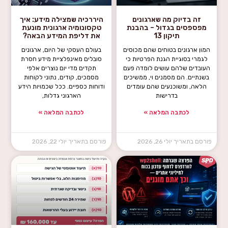
זה בדיוק מה שארגונים
היררכיה שמצילה מידע: איך
מפספסים בגדול – בהבנת
טקסונומיה ארגונית מונעת
תיקון 13
את דליפת המידע הבאה?
המון ארגונים בטוחים שהם מכוסים
בעולם העסקי של היום, ארגונים
לגמרי בסוגיית הגנת הפרטיות כי
סובלים מאינפלציית מידע חסרת
העובדים שלהם עושים לומדה פעם
תקדים מדי יום נוצרים אלפי
בשנתיים. הם מסמנים וי, ממשיכים
מסמכים, קודים, נתוני לקוחות
הלאה, ומשוכנעים שהם עומדים
ודוחות כספיים. ככל שכמויות הידע
בדרישות
הארגוני גדלות,
לכתבה המלאה »
לכתבה המלאה »
יולי 26, 2026
יולי 22, 2026