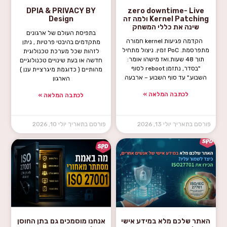
DPIA & PRIVACY BY
zero downtime- Live
Kernel Patching ולמה זה
Design
שינה את כללי המשחק
בתפיסת העולם של ארגונים
הקדמה פגיעות kernel חמורה
מתקדמים בהיבטי פרטיות , ניתן
מתפרסמת. PoC זמין. ניצול מתחיל
לזהות שכל מערכת טכנולוגית
תוך 48 שעות.ואז מישהו אומר:
חדשה או בעת שינויים טכנולוגיים
"בסדר, נתזמן reboot לסוף
מהותיים ( כדוגמת מיגרציית ענן )
השבוע." עד סוף השבוע – ארבעה
הארגון
לכתבה המלאה »
לכתבה המלאה »
יולי 13, 2026
יולי 10, 2026
האתר שלכם מלא במידע אישי
אנחנו מוסמכים גם בתן החוסן